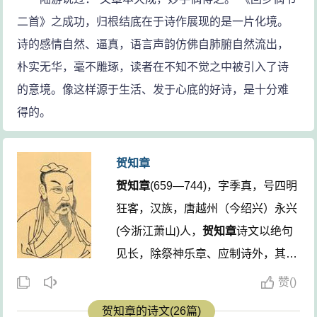
二首》之成功，归根结底在于诗作展现的是一片化境。
诗的感情自然、逼真，语言声韵仿佛自肺腑自然流出，
朴实无华，毫不雕琢，读者在不知不觉之中被引入了诗
的意境。像这样源于生活、发于心底的好诗，是十分难
得的。
贺知章
贺知章
(659—744)，字季真，号四明
狂客，汉族，唐越州（今绍兴）永兴
(今浙江萧山)人，
贺知章
诗文以绝句
见长，除祭神乐章、应制诗外，其写
景、抒怀之作风格独特，清新潇洒，
赞
(
)
著名的《咏柳》、《回乡偶书》两首
贺知章的诗文(26篇)