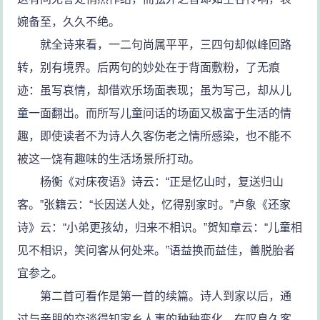
婉备至，久久不绝。
就全诗来看，一二句尚属平平，三四句却似峰回路
转，别有境界。后两句的妙处在于背面敷粉，了无痕
迹：虽写哀情，却借欢乐场面表现；虽为写己，却从儿
童一面翻出。而所写儿童问话的场面又极富于生活的情
趣，即使读者不为诗人久客伤老之情所感染，也不能不
被这一饶有趣味的生活场景所打动。
杨衡《对床夜语》诗云：“正是忆山时，复送归山
客。”张籍云：“长因送人处，忆得别家时。”卢象《还家
诗》云：“小弟更孩幼，归来不相识。”贺知章云：“儿童相
见不相识，笑问客从何处来。”语益换而益佳，善脱胎者
宜参之。
第二首可看作是第一首的续篇。诗人到家以后，通
过与亲朋的交谈得知家乡人事的种种变化，在叹息久客