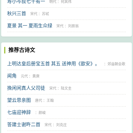
寿小岑叔七十有一
明代
：
何其伟
秋兴三首
宋代
：
苏轼
夏景 其一 夏雨生众绿
宋代
：
刘辰翁
推荐古诗文
上明达皇后册宝五首 其五 送神用《歆安》。
：
郊庙朝会歌
闻角
辞
元代
：
黄庚
挽闲闲真人父司徒
宋代
：
陆文圭
望云思亲图
唐代
：
王翰
七庙迎神辞
：
颜峻
答建士谢旿二首
宋代
：
刘克庄