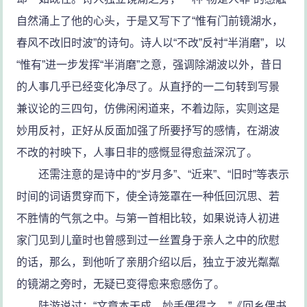
自然涌上了他的心头，于是又写下了“惟有门前镜湖水，
春风不改旧时波”的诗句。诗人以“不改”反衬“半消磨”，以
“惟有”进一步发挥“半消磨”之意，强调除湖波以外，昔日
的人事几乎已经变化净尽了。从直抒的一二句转到写景
兼议论的三四句，仿佛闲闲道来，不着边际，实则这是
妙用反衬，正好从反面加强了所要抒写的感情，在湖波
不改的衬映下，人事日非的感慨显得愈益深沉了。
还需注意的是诗中的“岁月多”、“近来”、“旧时”等表示
时间的词语贯穿而下，使全诗笼罩在一种低回沉思、若
不胜情的气氛之中。与第一首相比较，如果说诗人初进
家门见到儿童时也曾感到过一丝置身于亲人之中的欣慰
的话，那么，到他听了亲朋介绍以后，独立于波光粼粼
的镜湖之旁时，无疑已变得愈来愈感伤了。
陆游说过：“文章本天成，妙手偶得之。”《回乡偶书