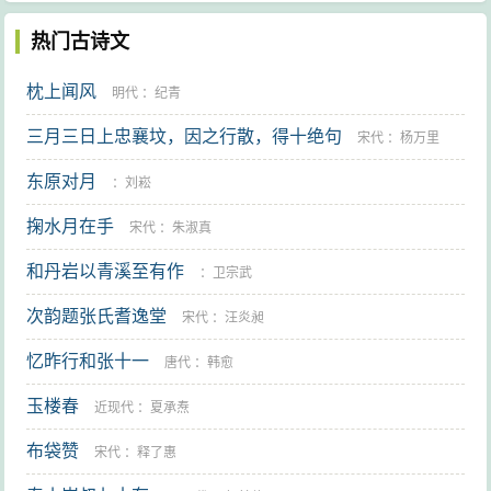
热门古诗文
枕上闻风
明代
：
纪青
三月三日上忠襄坟，因之行散，得十绝句
宋代
：
杨万里
东原对月
：
刘崧
掬水月在手
宋代
：
朱淑真
和丹岩以青溪至有作
：
卫宗武
次韵题张氏耆逸堂
宋代
：
汪炎昶
忆昨行和张十一
唐代
：
韩愈
玉楼春
近现代
：
夏承焘
布袋赞
宋代
：
释了惠