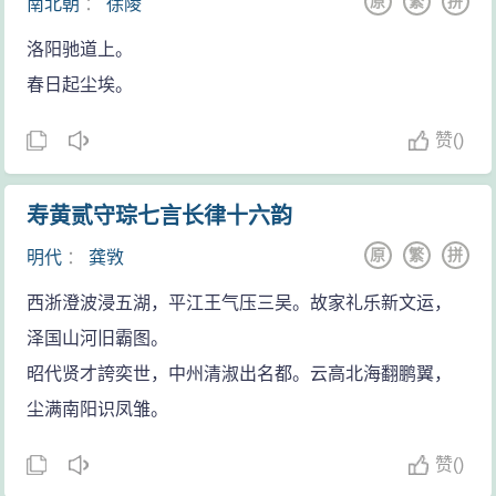
原
繁
拼
南北朝
：
徐陵
洛阳驰道上。
春日起尘埃。
赞
(
)
寿黄贰守琮七言长律十六韵
原
繁
拼
明代
：
龚敩
西浙澄波浸五湖，平江王气压三吴。故家礼乐新文运，
泽国山河旧霸图。
昭代贤才誇奕世，中州清淑出名都。云高北海翻鹏翼，
尘满南阳识凤雏。
赞
(
)