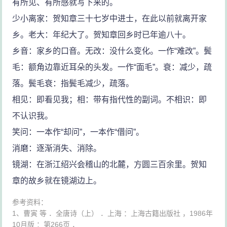
有所见、有所感就写下来的。
少小离家：贺知章三十七岁中进士，在此以前就离开家
乡。老大：年纪大了。贺知章回乡时已年逾八十。
乡音：家乡的口音。无改：没什么变化。一作“难改”。鬓
毛：额角边靠近耳朵的头发。一作“面毛”。衰：减少，疏
落。鬓毛衰：指鬓毛减少，疏落。
相见：即看见我；相：带有指代性的副词。不相识：即
不认识我。
笑问：一本作“却问”，一本作“借问”。
消磨：逐渐消失、消除。
镜湖：在浙江绍兴会稽山的北麓，方圆三百余里。贺知
章的故乡就在镜湖边上。
参考资料：
1、曹寅 等 ．全唐诗（上） ．上海 ：上海古籍出版社 ，1986年
10月版 ：第266页 ．