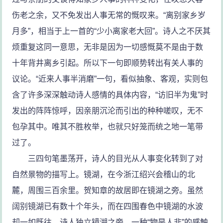
伤老之余，又不免发出人事无常的慨叹来。“离别家乡岁
月多”，相当于上一首的“少小离家老大回”。诗人之不厌其
烦重复这同一意思，无非是因为一切感慨莫不是由于数
十年背井离乡引起。所以下一句即顺势转出有关人事的
议论。“近来人事半消磨”一句，看似抽象、客观，实则包
含了许多深深触动诗人感情的具体内容，“访旧半为鬼”时
发出的阵阵惊呼，因亲朋沉沦而引出的种种嗟叹，无不
包孕其中。唯其不胜枚举，也就只好笼而统之地一笔带
过了。
三四句笔墨荡开，诗人的目光从人事变化转到了对
自然景物的描写上。镜湖，在今浙江绍兴会稽山的北
麓，周围三百余里。贺知章的故居即在镜湖之旁。虽然
阔别镜湖已有数十个年头，而在四围春色中镜湖的水波
却一如既往。诗人独立镜湖之旁，一种“物是人非”的感触