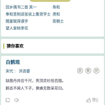
脍炙人口，千古传诵，今尚存录入
回乡偶书二首 其一
寿和
《全唐诗》共19首。 ...
奉和圣制送张说上集贤学士
肃和
赐宴赋得谟字
答朝士
望人家桃李花
猜你喜欢
白鹤观
原
繁
拼
宋代
：
洪咨夔
缺唇丹井应千尺，秃顶灵杉恰百围。
鹤去不闻人下子，黄蜂无数采花归。
赞
(
)