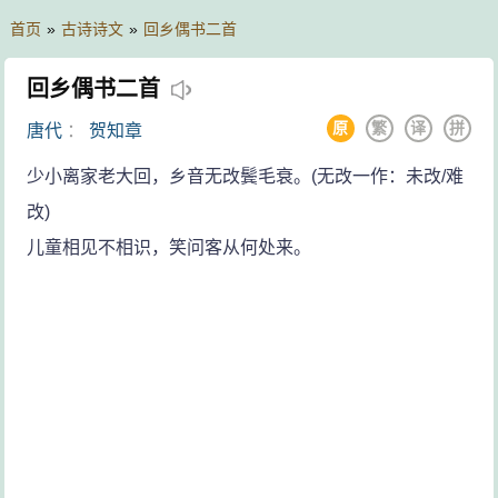
首页
»
古诗诗文
»
回乡偶书二首
回乡偶书二首
原
繁
译
拼
唐代
：
贺知章
少小离家老大回，乡音无改鬓毛衰。(无改一作：未改/难
改)
儿童相见不相识，笑问客从何处来。