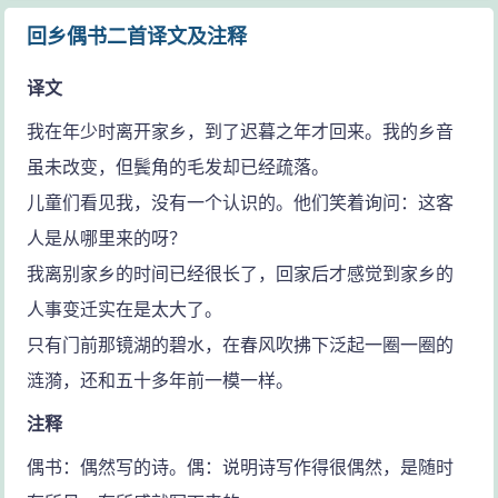
回乡偶书二首译文及注释
译文
我在年少时离开家乡，到了迟暮之年才回来。我的乡音
虽未改变，但鬓角的毛发却已经疏落。
儿童们看见我，没有一个认识的。他们笑着询问：这客
人是从哪里来的呀？
我离别家乡的时间已经很长了，回家后才感觉到家乡的
人事变迁实在是太大了。
只有门前那镜湖的碧水，在春风吹拂下泛起一圈一圈的
涟漪，还和五十多年前一模一样。
注释
偶书：偶然写的诗。偶：说明诗写作得很偶然，是随时