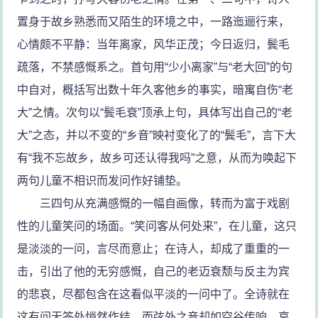
置身于故乡熟悉而又陌生的环境之中，一路迤逦行来，
心情颇不平静：当年离家，风华正茂；今日返归，鬓毛
疏落，不禁感慨系之。首句用“少小离家”与“老大回”的句
中自对，概括写出数十年久客他乡的事实，暗寓自伤“老
大”之情。次句以“鬓毛衰”顶承上句，具体写出自己的“老
大”之态，并以不变的“乡音”映衬变化了的“鬓毛”，言下大
有“我不忘故乡，故乡可还认得我吗”之意，从而为唤起下
两句儿童不相识而发问作好铺垫。
三四句从充满感慨的一幅自画像，转而为富于戏剧
性的儿童笑问的场面。“笑问客从何处来”，在儿童，这只
是淡淡的一问，言尽而意止；在诗人，却成了重重的一
击，引出了他的无穷感慨，自己的老迈衰颓与反主为宾
的悲哀，尽都包含在这看似平淡的一问中了。全诗就在
这有问无答处悄然作结，而弦外之音却如空谷传响，哀