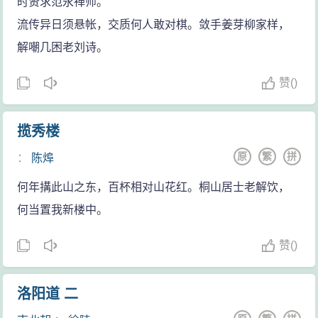
时贤求范永禅师。
流传异日须悬帐，交质何人敢对棋。敛手姜芽柳家样，
解嘲几困老刘诗。
赞
(
)
揽秀楼
原
繁
拼
：
陈㷆
何年搆此山之东，百杯相对山花红。桐山居士老解饮，
何当置我新楼中。
赞
(
)
洛阳道 二