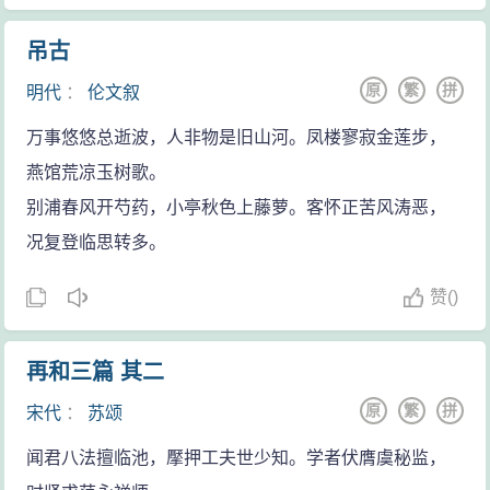
吊古
原
繁
拼
明代
：
伦文叙
万事悠悠总逝波，人非物是旧山河。凤楼寥寂金莲步，
燕馆荒凉玉树歌。
别浦春风开芍药，小亭秋色上藤萝。客怀正苦风涛恶，
况复登临思转多。
赞
(
)
再和三篇 其二
原
繁
拼
宋代
：
苏颂
闻君八法擅临池，擪押工夫世少知。学者伏膺虞秘监，