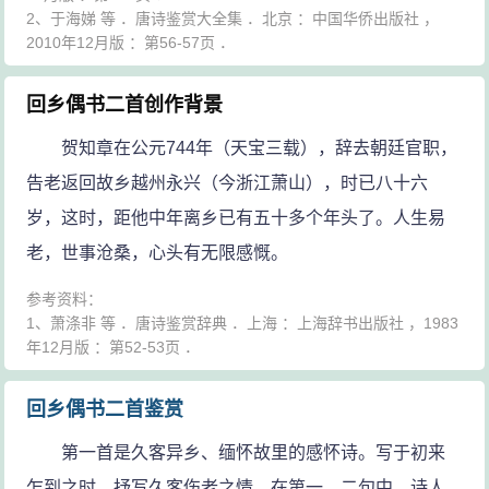
2、于海娣 等 ．唐诗鉴赏大全集 ．北京 ：中国华侨出版社 ，
2010年12月版 ：第56-57页 ．
回乡偶书二首创作背景
贺知章在公元744年（天宝三载），辞去朝廷官职，
告老返回故乡越州永兴（今浙江萧山），时已八十六
岁，这时，距他中年离乡已有五十多个年头了。人生易
老，世事沧桑，心头有无限感慨。
参考资料：
1、萧涤非 等 ．唐诗鉴赏辞典 ．上海 ：上海辞书出版社 ，1983
年12月版 ：第52-53页 ．
回乡偶书二首鉴赏
第一首是久客异乡、缅怀故里的感怀诗。写于初来
乍到之时，抒写久客伤老之情。在第一、二句中，诗人