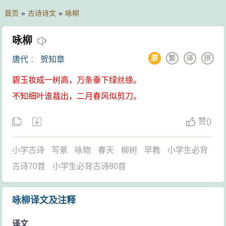
首页
»
古诗诗文
»
咏柳
咏柳
原
繁
译
拼
唐代
：
贺知章
碧玉妆成一树高，万条垂下绿丝绦。
不知细叶谁裁出，二月春风似剪刀。
赞
(
)
小学古诗
写景
咏物
春天
柳树
早教
小学生必背
古诗70首
小学生必背古诗80首
咏柳译文及注释
译文