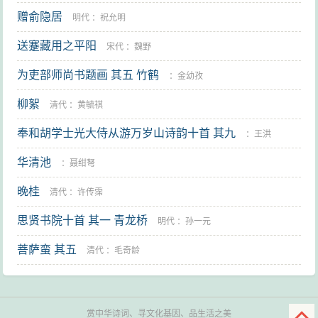
赠俞隐居
明代
：
祝允明
送蹇藏用之平阳
宋代
：
魏野
为吏部师尚书题画 其五 竹鹤
：
金幼孜
柳絮
清代
：
黄毓祺
奉和胡学士光大侍从游万岁山诗韵十首 其九
：
王洪
华清池
：
聂绀弩
晚桂
清代
：
许传霈
思贤书院十首 其一 青龙桥
明代
：
孙一元
菩萨蛮 其五
清代
：
毛奇龄
赏中华诗词、寻文化基因、品生活之美