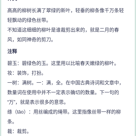
高高的柳树长满了翠绿的新叶，轻垂的柳条像千万条轻
轻飘动的绿色丝带。
不知道这细细的柳叶是谁裁剪出来的，就是二月的春
风，如同神奇的剪刀。
注释
碧玉：碧绿色的玉。这里用以比喻春天嫩绿的柳叶。
妆：装饰，打扮。
一树：满树。一：满，全。在中国古典诗词和文章中，
数量词在使用中并不一定表示确切的数量。下一句的
“万”，就是表示很多的意思。
绦（tāo）：用丝编成的绳带。这里指像丝带一样的柳
条。
裁：裁剪。