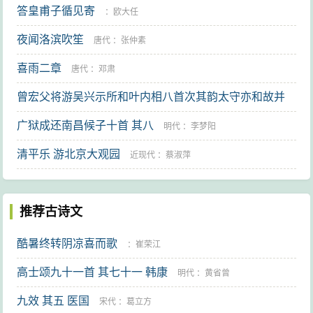
答皇甫子循见寄
：
欧大任
夜闻洛滨吹笙
唐代
：
张仲素
喜雨二章
唐代
：
邓肃
曾宏父将游吴兴示所和叶内相八首次其韵太守亦和故并
及之 其三
广狱成还南昌候子十首 其八
宋代
：
刘一止
明代
：
李梦阳
清平乐 游北京大观园
近现代
：
蔡淑萍
推荐古诗文
酷暑终转阴凉喜而歌
：
崔荣江
高士颂九十一首 其七十一 韩康
明代
：
黄省曾
九效 其五 医国
宋代
：
葛立方