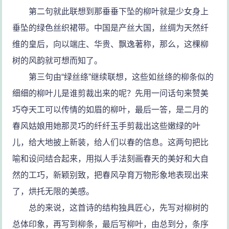
第二句就此联想到那垂垂下坠的柳叶就是少女身上
垂坠的绿色丝织裙带。中国是产丝大国，丝绸为天然纤
维的皇后，向以端庄、华贵、飘逸著称，那么，这棵柳
树的风韵就可想而知了。
第三句由“绿丝绦”继续联想，这些如丝绦的柳条似的
细细的柳叶儿是谁剪裁出来的呢？先用一问话句来赞美
巧夺天工可以传情的如眉的柳叶，最后一答，是二月的
春风姑娘用她那灵巧的纤纤玉手剪裁出这些嫩绿的叶
儿，给大地披上新装，给人们以春的信息。这两句把比
喻和设问结合起来，用拟人手法刻画春天的美好和大自
然的工巧，新颖别致，把春风孕育万物形象地表现出来
了，烘托无限的美感。
总的来说，这首诗的结构独具匠心，先写对柳树的
总体印象，再写到柳条，最后写柳叶，由总到分，条序