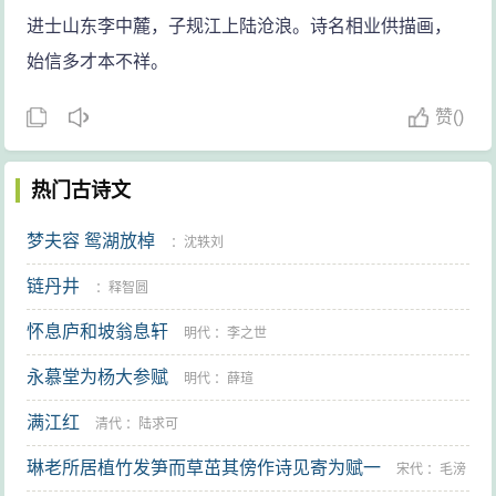
进士山东李中麓，子规江上陆沧浪。诗名相业供描画，
始信多才本不祥。
赞
(
)
热门古诗文
梦夫容 鸳湖放棹
：
沈轶刘
链丹井
：
释智圆
怀息庐和坡翁息轩
明代
：
李之世
永慕堂为杨大参赋
明代
：
薛瑄
满江红
清代
：
陆求可
琳老所居植竹发笋而草茁其傍作诗见寄为赋一
宋代
：
毛滂