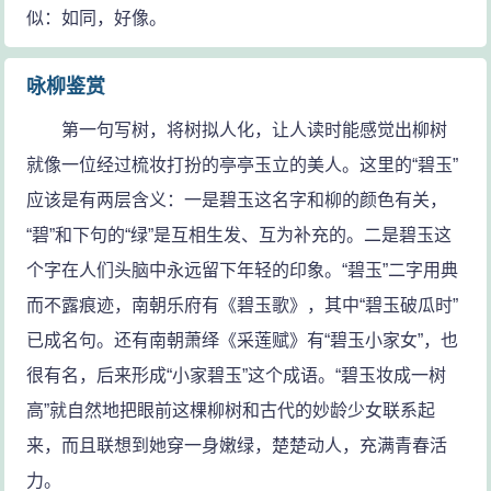
似：如同，好像。
咏柳鉴赏
第一句写树，将树拟人化，让人读时能感觉出柳树
就像一位经过梳妆打扮的亭亭玉立的美人。这里的“碧玉”
应该是有两层含义：一是碧玉这名字和柳的颜色有关，
“碧”和下句的“绿”是互相生发、互为补充的。二是碧玉这
个字在人们头脑中永远留下年轻的印象。“碧玉”二字用典
而不露痕迹，南朝乐府有《碧玉歌》，其中“碧玉破瓜时”
已成名句。还有南朝萧绎《采莲赋》有“碧玉小家女”，也
很有名，后来形成“小家碧玉”这个成语。“碧玉妆成一树
高”就自然地把眼前这棵柳树和古代的妙龄少女联系起
来，而且联想到她穿一身嫩绿，楚楚动人，充满青春活
力。