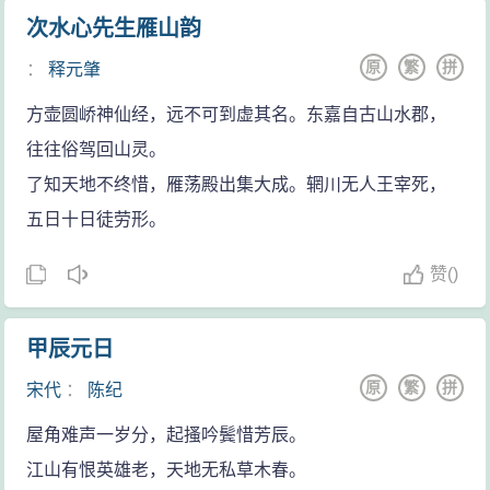
次水心先生雁山韵
原
繁
拼
：
释元肇
方壶圆峤神仙经，远不可到虚其名。东嘉自古山水郡，
往往俗驾回山灵。
了知天地不终惜，雁荡殿出集大成。辋川无人王宰死，
五日十日徒劳形。
赞
(
)
甲辰元日
原
繁
拼
宋代
：
陈纪
屋角难声一岁分，起搔吟鬓惜芳辰。
江山有恨英雄老，天地无私草木春。