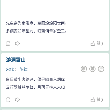
先皇亲为扁溪庵，奎画煌煌阳世南。
多病安知年望九，归耕何幸岁登三。
赞
(
)
游洞霄山
原
繁
拼
宋代
：
陈律
白日黄尘客路迷，偶寻幽事入烟扉。
云行翠岫鹤争舞，月落青林人未归。
赞
(
)