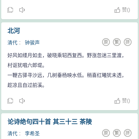
赞
(
)
北河
原
繁
拼
清代
：
钟骏声
好风如缕月如圭，破晓乘轺西复西。野涨忽迷三里渡，
村讴犹唱六郎堤。
一鞭古驿寻沙远，几树垂杨映水低。稍喜红曦犹未透，
趁凉且自过前溪。
赞
(
)
论诗绝句四十首 其三十三 茶陵
原
繁
拼
清代
：
李希圣