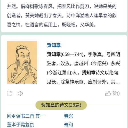
井然。借柳树歌咏春风，把春风比作剪刀，说她是美的
创造者，赞美她裁出了春天。诗中洋溢着人逢早春的欣
喜之情。在语言的运用上，既晓畅，又华美。
贺知章
贺知章
(659—744)，字季真，号四明
狂客，汉族，唐越州（今绍兴）永兴
(今浙江萧山)人，
贺知章
诗文以绝句
见长，除祭神乐章、应制诗外，其写
景、抒怀之作风格独特，清新潇洒，
赞
(
)
著名的《咏柳》、《回乡偶书》两首
贺知章的诗文(26篇)
脍炙人口，千古传诵，今尚存录入
回乡偶书二首 其一
春兴
《全唐诗》共19首。 ...
董孝子黯复仇
寿和