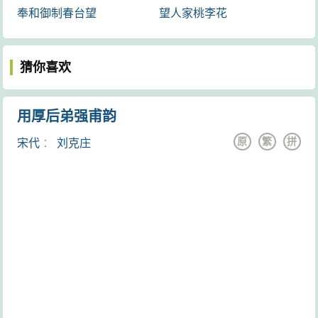
奉和御制春台望
望人家桃李花
猜你喜欢
用厚后弟强甫韵
原
繁
拼
宋代
：
刘克庄