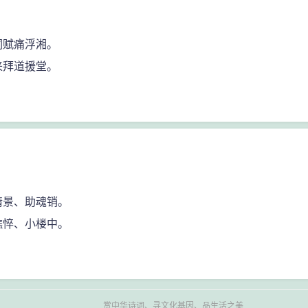
词赋痛浮湘。
来拜道援堂。
情景、助魂销。
憔悴、小楼中。
赏中华诗词、寻文化基因、品生活之美