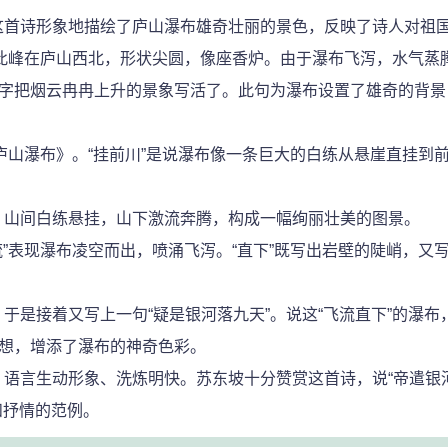
首诗形象地描绘了庐山瀑布雄奇壮丽的景色，反映了诗人对祖国
。此峰在庐山西北，形状尖圆，像座香炉。由于瀑布飞泻，水气蒸
”字把烟云冉冉上升的景象写活了。此句为瀑布设置了雄奇的背
山瀑布》。“挂前川”是说瀑布像一条巨大的白练从悬崖直挂到前
山间白练悬挂，山下激流奔腾，构成一幅绚丽壮美的图景。
”表现瀑布凌空而出，喷涌飞泻。“直下”既写出岩壁的陡峭，又写
接着又写上一句“疑是银河落九天”。说这“飞流直下”的瀑布
遐想，增添了瀑布的神奇色彩。
言生动形象、洗炼明快。苏东坡十分赞赏这首诗，说“帝遣银
和抒情的范例。