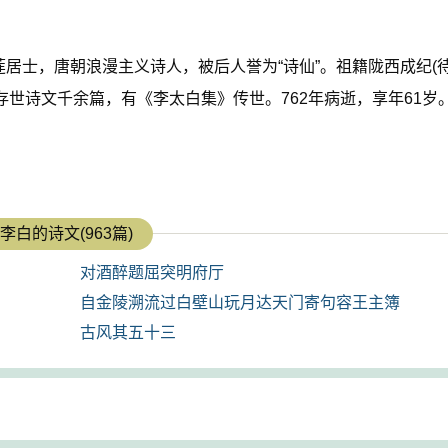
青莲居士，唐朝浪漫主义诗人，被后人誉为“诗仙”。祖籍陇西成纪(
存世诗文千余篇，有《李太白集》传世。762年病逝，享年61岁
李白的诗文(963篇)
对酒醉题屈突明府厅
自金陵溯流过白壁山玩月达天门寄句容王主簿
古风其五十三