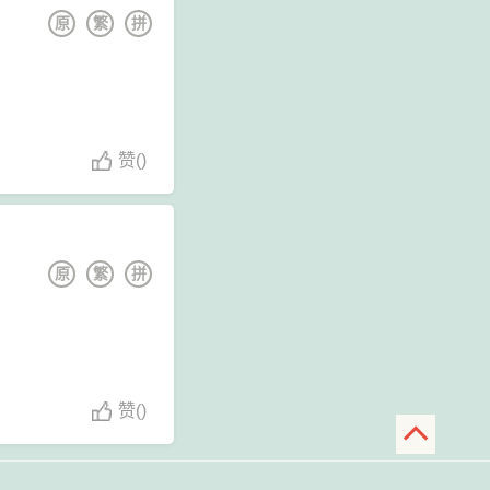
原
繁
拼
赞
(
)
原
繁
拼
赞
(
)