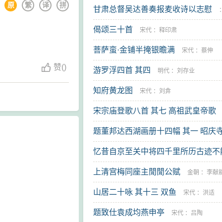
原
繁
译
拼
甘肃总督吴达善奏报麦收诗以志慰
偈颂三十首
宋代
：
释印肃
菩萨蛮·金铺半掩银瞻满
宋代
：
蔡伸
赞
(
)
游罗浮四首 其四
明代
：
刘存业
知府黄龙图
宋代
：
刘弇
宋宗庙登歌八首 其七 高祖武皇帝歌
题董邦达西湖画册十四幅 其一 昭庆
：
佚名
忆昔自京至关中将四千里所历古迹不
弘历
记因閒居无事追赋律诗凡十首目之曰
上清宫梅同座主閒閒公赋
金朝
：
李献
以泄曩日之思云
山居二十咏 其十三 双鱼
：
李辕
宋代
：
洪适
题致仕袁成均燕申亭
宋代
：
吕陶