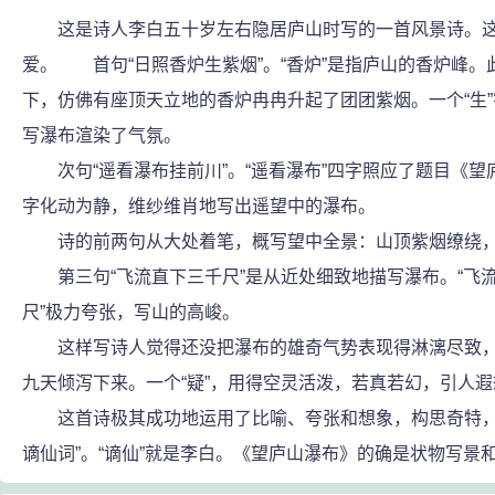
这是诗人李白五十岁左右隐居庐山时写的一首风景诗。这
爱。 首句“日照香炉生紫烟”。“香炉”是指庐山的香炉峰
下，仿佛有座顶天立地的香炉冉冉升起了团团紫烟。一个“生
写瀑布渲染了气氛。
次句“遥看瀑布挂前川”。“遥看瀑布”四字照应了题目《望庐
字化动为静，维纱维肖地写出遥望中的瀑布。
诗的前两句从大处着笔，概写望中全景：山顶紫烟缭绕，
第三句“飞流直下三千尺”是从近处细致地描写瀑布。“飞流
尺”极力夸张，写山的高峻。
这样写诗人觉得还没把瀑布的雄奇气势表现得淋漓尽致，于是
九天倾泻下来。一个“疑”，用得空灵活泼，若真若幻，引人
这首诗极其成功地运用了比喻、夸张和想象，构思奇特，语
谪仙词”。“谪仙”就是李白。《望庐山瀑布》的确是状物写景