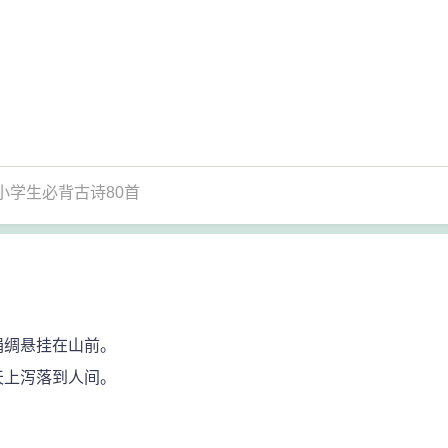
小学生必背古诗80首
绢绸悬挂在山前。
天上泻落到人间。