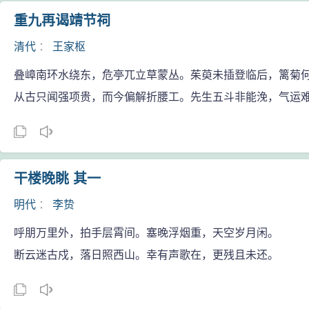
重九再谒靖节祠
清代
：
王家枢
叠嶂南环水绕东，危亭兀立草蒙丛。茱萸未插登临后，篱菊
从古只闻强项贵，而今偏解折腰工。先生五斗非能浼，气运
干楼晚眺 其一
明代
：
李贽
呼朋万里外，拍手层霄间。塞晚浮烟重，天空岁月闲。
断云迷古戍，落日照西山。幸有声歌在，更残且未还。