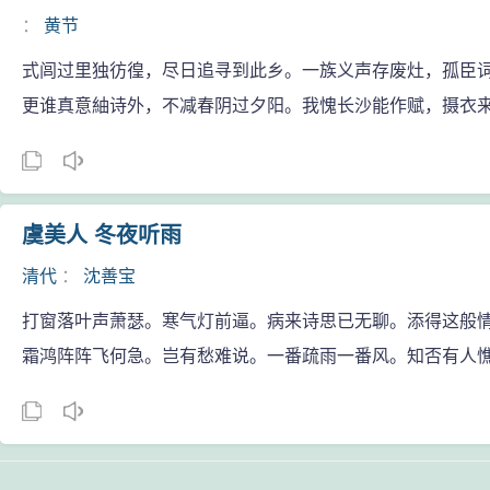
：
黄节
式闾过里独彷徨，尽日追寻到此乡。一族义声存废灶，孤臣
更谁真意紬诗外，不减春阴过夕阳。我愧长沙能作赋，摄衣
虞美人 冬夜听雨
清代
：
沈善宝
打窗落叶声萧瑟。寒气灯前逼。病来诗思已无聊。添得这般
霜鸿阵阵飞何急。岂有愁难说。一番疏雨一番风。知否有人