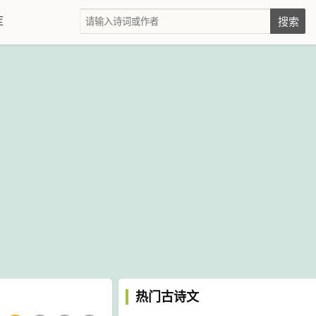
库
热门古诗文