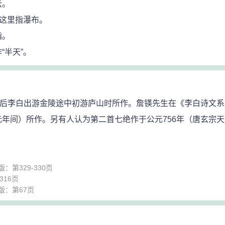
云。
，这里指瀑布。
指。
“半天”。
后李白出游金陵途中初游庐山时所作。詹锳先生在《李白诗文系
年间）所作。另有人认为第二首七绝作于公元756年（唐玄宗
第329-330页
316页
版：第67页