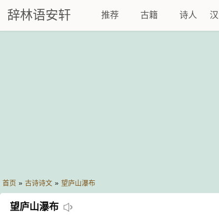
辞林语安轩
推荐
古籍
诗人
汉
首页
»
古诗诗文
»
望庐山瀑布
望庐山瀑布