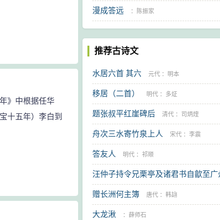
漫成答远
：
陈振家
推荐古诗文
水居六首 其六
元代
：
明本
移居（二首）
明代
：
多炡
年》中根据任华
题张叔平红崖碑后
清代
：
司炳煃
天宝十五年）李白到
舟次三水寄竹泉上人
宋代
：
李震
答友人
明代
：
祁顺
汪仲子持令兄栗亭及诸君书自歙至广
问于其归也为诗二章送之兼寄诸君 
赠长洲何主簿
唐代
：
韩翃
大龙湫
清代
：
屈大均
：
薛师石