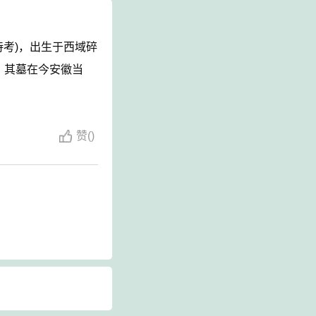
待考)，出生于西域碎
。其墓在今安徽当
赞
(
)