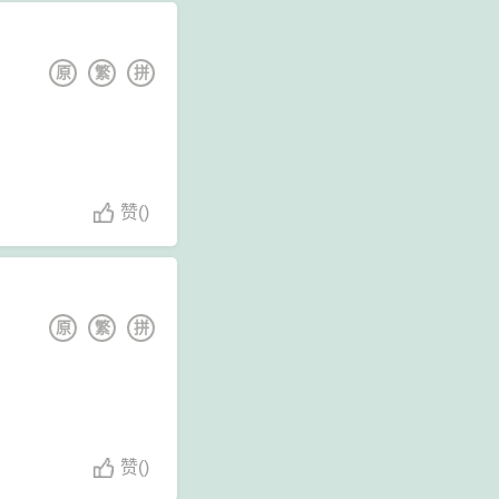
原
繁
拼
赞
(
)
原
繁
拼
赞
(
)