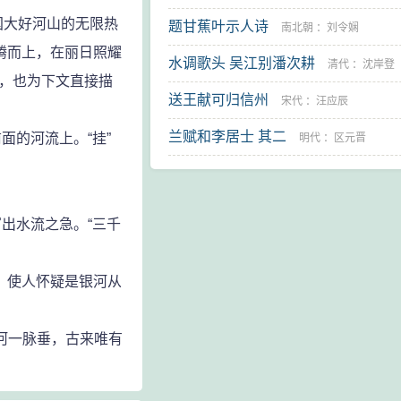
大好河山的无限热
题甘蕉叶示人诗
南北朝
：
刘令娴
腾而上，在丽日照耀
水调歌头 吴江别潘次耕
清代
：
沈岸登
景，也为下文直接描
送王献可归信州
宋代
：
汪应辰
兰赋和李居士 其二
面的河流上。“挂”
明代
：
区元晋
出水流之急。“三千
，使人怀疑是银河从
河一脉垂，古来唯有