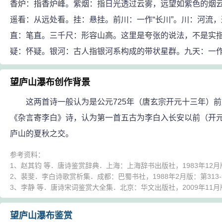
香炉：指香炉峰。紫烟：指日光透过云雾，远望如紫色的烟
遥看：从远处看。挂：悬挂。前川：一作“长川”。川：河流
直：笔直。三千尺：形容山高。这里是夸张的说法，不是实
疑：怀疑。银河：古人指银河系构成的带状星群。九天：一作
望庐山瀑布创作背景
这两首诗一般认为是公元725年（唐玄宗开元十三年）前
《杂言寄李白》诗，认为第一首五古为李白入长安以前（开元
庐山的夏秋之交。
参考资料：
1、赵其钧 等．唐诗鉴赏辞典．上海：上海辞书出版社，1983年12月版：
2、裴斐．李白诗歌赏析集．成都：巴蜀书社，1988年2月版：第313-
3、李静 等．唐诗宋词鉴赏大全集．北京：华文出版社，2009年11月
望庐山瀑布鉴赏