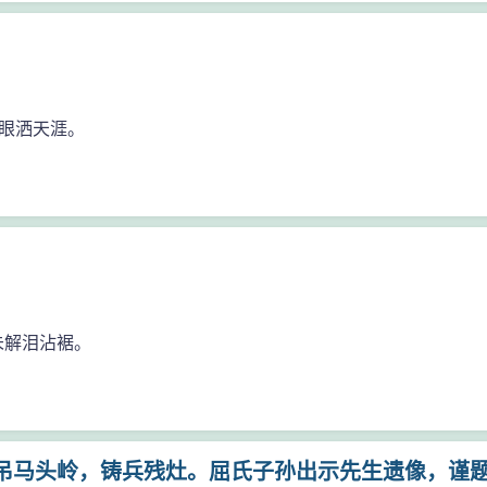
眼洒天涯。
未解泪沾裾。
吊马头岭，铸兵残灶。屈氏子孙出示先生遗像，谨题