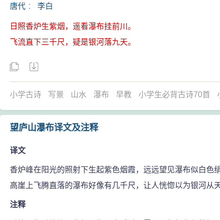
唐代
：
李白
日照香炉生紫烟，遥看瀑布挂前川。
飞流直下三千尺，疑是银河落九天。
小学古诗
写景
山水
瀑布
早教
小学生必背古诗70首
望庐山瀑布译文及注释
译文
香炉峰在阳光的照射下生起紫色烟霞，远远望见瀑布似白色
高崖上飞腾直落的瀑布好像有几千尺，让人恍惚以为银河从
注释