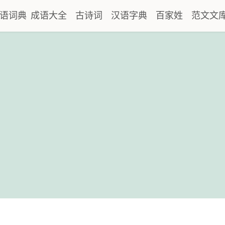
语词典
成语大全
古诗词
汉语字典
百家姓
范文文