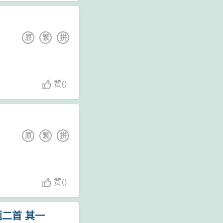
原
繁
拼
赞
(
)
原
繁
拼
赞
(
)
二首 其一