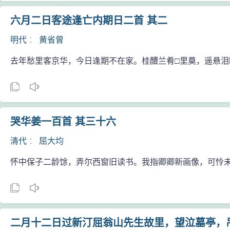
六月二日客途逢亡内期日二首 其二
明代
：
黄省曾
去年愁里客京华，今日逢期不在家。桂醴兰肴□里奠，遥悬泪
哭华姜一百首 其三十六
清代
：
屈大均
怀中保子二龄馀，弄尔西窗旧读书。我指卿卿新画像，可怜
二月十二日过新汀屈翁山先生故里，望泣墓亭，