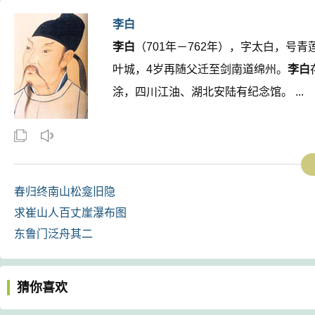
李白
李白
（701年－762年），字太白，号
叶城，4岁再随父迁至剑南道绵州。
李白
涂，四川江油、湖北安陆有纪念馆。 ...
春归终南山松龛旧隐
求崔山人百丈崖瀑布图
东鲁门泛舟其二
猜你喜欢