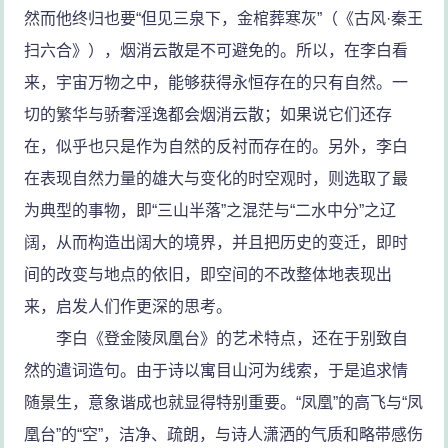
然而他终归也要“但见三泉下，金棺葬寒灰”（《古风·秦王
扫六合》），烟消云散是不可避免的。所以，在李白看
来，宇宙万物之中，能够获得永恒存在的只有自然。一
切的繁华与骄奢淫逸都会烟消云散；如果说它们还存
在，似乎也只是作为自然的反衬而存在的。另外，李白
在表现自然力量的雄大与变化的时空观时，则选取了最
为典型的事物，即“三山半落”之混茫与“二水中分”之辽
阔，从而构造出阔大的境界，并且把历史的变迁，即时
间的改变与地点的依旧，即空间的不改整体地表现出
来，启发人们作更深的思考。
李白《登金陵凤凰台》的艺术特点，还在于别致自
然的遣词造句。由于诗以寓目山河为线索，于是追求情
随景生，意象谐成也就显得特别重要。“凤凰”的高飞与“凤
凰台”的“空”，洁净、疏朗，与诗人潇洒的气质和略带感伤