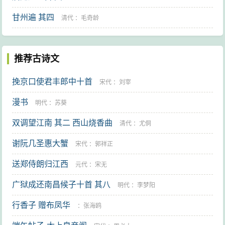
甘州遍 其四
清代
：
毛奇龄
推荐古诗文
挽京口使君丰郎中十首
宋代
：
刘宰
漫书
明代
：
苏葵
双调望江南 其二 西山烧香曲
清代
：
尤侗
谢阮几圣惠大蟹
宋代
：
郭祥正
送郑侍朗归江西
元代
：
宋无
广狱成还南昌候子十首 其八
明代
：
李梦阳
行香子 赠布凤华
：
张海鸥