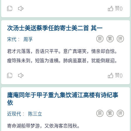
赞
(
)
次汤士美送蔡季任韵寄士美二首 其一
原
繁
拼
宋代
：
周孚
君才元落落，吾语只平平。意广真堪笑，情亲却自惊。
瘦筇殊未到，短笛为谁横。肺病虽羸甚，犹能倒屣迎。
赞
(
)
庸庵同年于甲子重九集饮浦江高楼有诗纪事
依
原
繁
拼
近现代
：
陈三立
寄命湖船带梦游，又依海客恋残秋。