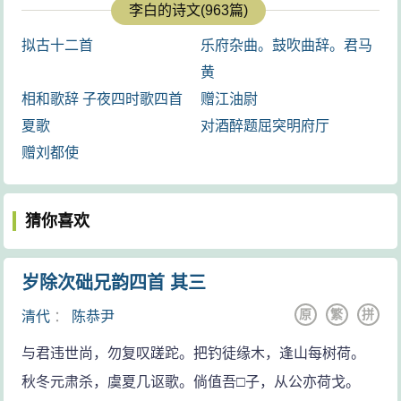
李白的诗文(963篇)
逝，享年61岁。其墓在今安徽当涂，
拟古十二首
乐府杂曲。鼓吹曲辞。君马
四川江油、湖北安陆有纪念馆。 ...
黄
相和歌辞 子夜四时歌四首
赠江油尉
夏歌
对酒醉题屈突明府厅
赠刘都使
猜你喜欢
岁除次础兄韵四首 其三
原
繁
拼
清代
：
陈恭尹
与君违世尚，勿复叹蹉跎。把钓徒缘木，逢山每树荷。
秋冬元肃杀，虞夏几讴歌。倘值吾□子，从公亦荷戈。