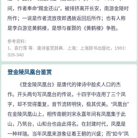
间，作者奉命“赐金还山”，被排挤离开长安，南游金陵时
所作；一说是作者流放夜郎遇赦返回后所作；也有人称
是李白游览黄鹤楼，是想与崔颢的《黄鹤楼》争胜。
参考资料：
1、袁行霈 等．唐诗鉴赏辞典．上海：上海辞书出版社，1983：
328-340
登金陵凤凰台鉴赏
《登金陵凤凰台》是唐代的律诗中脍炙人口的杰
作。开头两句写凤凰台的传说，十四字中连用了三个凤
字，却不觉得重复，音节流转明快，极其优美。“凤凰台”
在金陵凤凰山上，相传南朝刘宋永嘉年间有凤凰集于此
山，乃筑台，山和台也由此得名。在封建时代，凤凰是
一种祥瑞。当年凤凰来游象征着王朝的兴盛；而“如今”凤