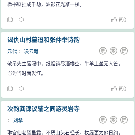
楹书壁挂成千劫，波影花光聚一楼。
赞
(
)
谒仇山村墓迢和张仲举诗韵
原
繁
拼
元代
：
凌云翰
敬吊先生落照中，纸烟销尽酒樽空。牛羊上垄无人管，
岂为当时面发红。
赞
(
)
次韵龚谏议辅之同游灵岩寺
原
繁
拼
：
刘摰
琳宫仙老鬓虽霜，不厌山头石径长。杖履更为他日约，