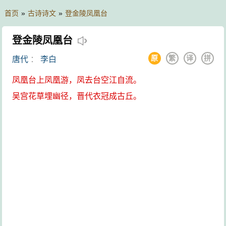
首页
»
古诗诗文
»
登金陵凤凰台
登金陵凤凰台
原
繁
译
拼
唐代
：
李白
凤凰台上凤凰游，凤去台空江自流。
吴宫花草埋幽径，晋代衣冠成古丘。