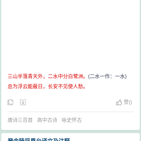
三山半落青天外，二水中分白鹭洲。
(二水一作：一水)
总为浮云能蔽日，长安不见使人愁。
赞
(
)
唐诗三百首
高中古诗
咏史怀古