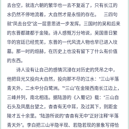
去台空，就连六朝的繁华也一去不复返了，只有长江的
水仍然不停地流着，大自然才是永恒的存在。 三四句
就“凤去台空”这一层意思进一步发挥。三国时的吴和后来
的东晋都建都于金陵。诗人感慨万分地说，吴国昔日繁
华的宫廷已经荒芜，东晋的一代风流人物也早已进入坟
墓。那一时的烜赫，在历史上也没有留下了什么有价值
的东西。
诗人没有让自己的感情沉浸在对历史的凭吊之中，
他把目光又投向大自然，投向那不尽的江水：“三山半落
青天外，二水中分白鹭洲。”“三山”在金陵西南长江边上，
三峰并列，南北相连。据陆游的《入蜀记》载：“三山自
石头及凤凰台望之，杳杳有无中耳，及过其下，则距金
陵才五十余里。”陆游所说的“杳杳有无中”正好注释“半落
青天外”。李白把三山半隐半现、若隐若现的景象写得恰