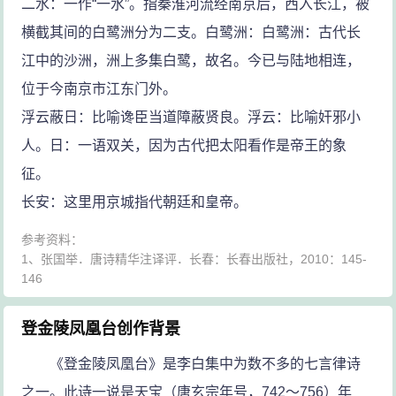
二水：一作“一水”。指秦淮河流经南京后，西入长江，被
横截其间的白鹭洲分为二支。白鹭洲：白鹭洲：古代长
江中的沙洲，洲上多集白鹭，故名。今已与陆地相连，
位于今南京市江东门外。
浮云蔽日：比喻谗臣当道障蔽贤良。浮云：比喻奸邪小
人。日：一语双关，因为古代把太阳看作是帝王的象
征。
长安：这里用京城指代朝廷和皇帝。
参考资料：
1、张国举．唐诗精华注译评．长春：长春出版社，2010：145-
146
登金陵凤凰台创作背景
《登金陵凤凰台》是李白集中为数不多的七言律诗
之一。此诗一说是天宝（唐玄宗年号，742～756）年