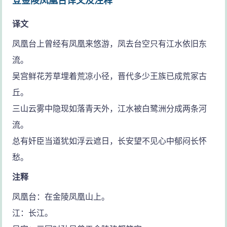
登金陵凤凰台译文及注释
译文
凤凰台上曾经有凤凰来悠游，凤去台空只有江水依旧东
流。
吴宫鲜花芳草埋着荒凉小径，晋代多少王族已成荒冢古
丘。
三山云雾中隐现如落青天外，江水被白鹭洲分成两条河
流。
总有奸臣当道犹如浮云遮日，长安望不见心中郁闷长怀
愁。
注释
凤凰台：在金陵凤凰山上。
江：长江。