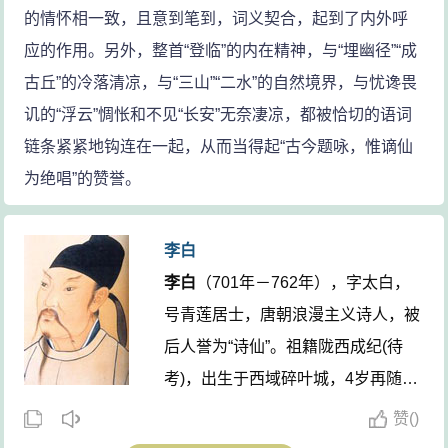
的情怀相一致，且意到笔到，词义契合，起到了内外呼
应的作用。另外，整首“登临”的内在精神，与“埋幽径”“成
古丘”的冷落清凉，与“三山”“二水”的自然境界，与忧谗畏
讥的“浮云”惆怅和不见“长安”无奈凄凉，都被恰切的语词
链条紧紧地钩连在一起，从而当得起“古今题咏，惟谪仙
为绝唱”的赞誉。
李白
李白
（701年－762年），字太白，
号青莲居士，唐朝浪漫主义诗人，被
后人誉为“诗仙”。祖籍陇西成纪(待
考)，出生于西域碎叶城，4岁再随父
迁至剑南道绵州。
李白
存世诗文千余
赞
(
)
篇，有《李太白集》传世。762年病