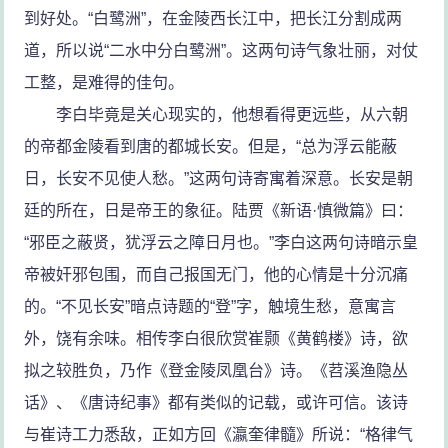
到好处。“白鹭洲”，在金陵西长江中，把长江分割成两
道，所以说“二水中分白鹭洲”。这两句诗气象壮丽，对仗
工整，是难得的佳句。
李白毕竟是关心现实的，他想看得更远些，从六朝
的帝都金陵看到唐的都城长安。但是，“总为浮云能蔽
日，长安不见使人愁。”这两句诗寄寓着深意。长安是朝
廷的所在，日是帝王的象征。陆贾《新语·慎微篇》曰：
“邪臣之蔽贤，犹浮云之障日月也。”李白这两句诗暗示皇
帝被奸邪包围，而自己报国无门，他的心情是十分沉痛
的。“不见长安”暗点诗题的“登”字，触境生愁，意寓言
外，饶有余味。相传李白很欣赏崔颢《黄鹤楼》诗，欲
拟之较胜负，乃作《登金陵凤凰台》诗。《苕溪渔隐丛
话》、《唐诗纪事》都有类似的记载，或许可信。该诗
与崔诗工力悉敌，正如方回《瀛奎律髓》所说：“格律气