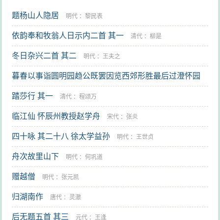
题杨山人隐居
明代
：
黎民表
依韵奉和牧翁人日示内二首 其一
清代
：
柳是
冬日杂兴二首 其二
明代
：
王夫之
暮春以事诣圆明园趋公既罢因览西郊形胜最后过澄怀园
和内直友人春晚退直诗 其六
踏莎行 其一
清代
：
龚自珍
清代
：
程颂万
临江仙 怀辰州教授赵学舟
宋代
：
张炎
四十咏 其二十八 徐太学益孙
明代
：
王世贞
舟次故里山下
明代
：
何巩道
赠越僧
明代
：
张元凯
归湖南作
唐代
：
灵澈
后无题五首 其三
元代
：
王逢