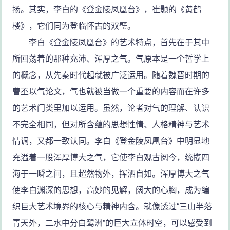
扬。其实，李白的《登金陵凤凰台》，崔颢的《黄鹤
楼》，它们同为登临怀古的双璧。
李白《登金陵凤凰台》的艺术特点，首先在于其中
所回荡着的那种充沛、浑厚之气。气原本是一个哲学上
的概念，从先秦时代起就被广泛运用。随着魏晋时期的
曹丕以气论文，气也就被当做一个重要的内容而在许多
的艺术门类里加以运用。虽然，论者对气的理解、认识
不完全相同，但对所含蕴的思想性情、人格精神与艺术
情调，又都一致认同。李白《登金陵凤凰台》中明显地
充溢着一股浑厚博大之气，它使李白观古阅今，统揽四
海于一瞬之间，且超然物外，挥洒自如。浑厚博大之气
使李白渊深的思想，高妙的见解，阔大的心胸，成为编
织巨大艺术境界的核心与精神内含。就像透过“三山半落
青天外，二水中分白鹭洲”的巨大立体时空，可以感受到