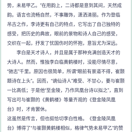
势，未易甲乙。”在用韵上，二诗都是意到其间，天然成
韵。语言也流畅自然，不事雕饰，潇洒清丽。作为登临
吊古之作，李诗更有自己的特点，它写出了自己独特的
感受，把历史的典故，眼前的景物和诗人自己的感受，
交织在一起，抒发了忧国伤时的怀抱，意旨尤为深远。
李白是天才诗人，并且是属于那种充满创造天才的
大诗人。然而，惟独李白临黄鹤楼时，没能尽情尽意，
“驰志”千里。原因也很简单，所谓“眼前有景道不得，崔颢
题诗在上头”。因而，“谪仙诗人”难受、不甘心，要与崔颢
一比高低；于是他“至金陵，乃作凤凰台诗以拟之”，直到
写出可与崔颢的《黄鹤楼》等量齐观的《登金陵凤凰
台》时，才肯罢休。
这虽然是传言，但也挺恰切李白性格。《登金陵凤凰
台》博得了“与崔颢黄鹤楼相似，格律气势未易甲乙”的赞