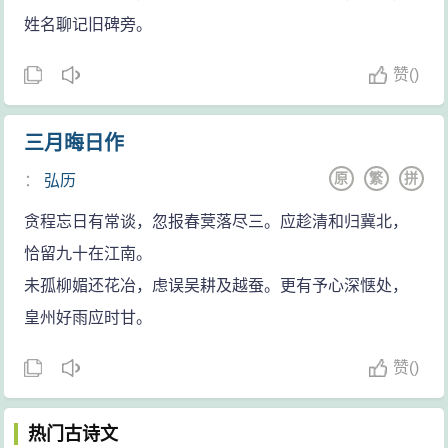
姓名聊记旧碑旁。
赞
(
)
三月晦日作
原
繁
拼
：
弘历
贪程忘日有常谈，忽报春蓂落尽三。应趁清和归冀北，
恰留九十在江南。
未孤柳媚还花冶，虑误吴耕及越蚕。更有予心深惬处，
皇州好雨应时甘。
赞
(
)
热门古诗文