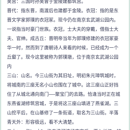
吴宫：三国时孙吴曾于金陵建都筑宫。
晋代：指东晋，南渡后也建都于金陵。衣冠：指的是东
晋文学家郭璞的衣冠冢。现今仍在南京玄武湖公园内。
一说指当时豪门世族。衣冠，士大夫的穿戴，借指士大
夫、官绅。成古丘：晋明帝当年为郭璞修建的衣冠冢豪
华一时，然而到了唐朝诗人来看的时候，已经成为一个
丘壑了。现今这里被称为郭璞墩，位于南京玄武湖公园
内
三山：山名。今三山街为其旧址，明初朱元璋筑城时，
将城南的三座无名小山也围在了城中。这三座山正好挡
住了从城北通向南门──聚宝门的去路。恰逢当时正在城
东燕雀湖修筑宫城，于是将这三座山填进了燕雀湖。三
山挖平后，在山基修了一条街道，取名为三山街。半落
青天外：形容极远，看不大清楚。