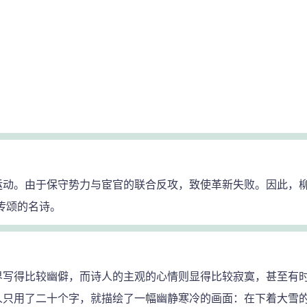
。由于保守势力与宦官的联合反攻，致使革新失败。因此，柳
传颂的名诗。
写得比较幽僻，而诗人的主观的心情则显得比较寂寞，甚至有时
人只用了二十个字，就描绘了一幅幽静寒冷的画面：在下着大雪