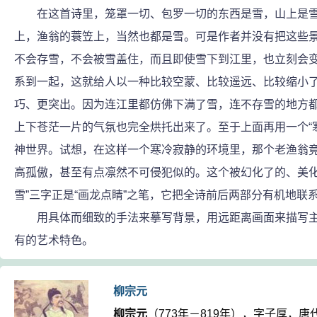
在这首诗里，笼罩一切、包罗一切的东西是雪，山上是雪，路上
上，渔翁的蓑笠上，当然也都是雪。可是作者并没有把这些景
不会存雪，不会被雪盖住，而且即使雪下到江里，也立刻会变成
系到一起，这就给人以一种比较空蒙、比较遥远、比较缩小
巧、更突出。因为连江里都仿佛下满了雪，连不存雪的地方
上下苍茫一片的气氛也完全烘托出来了。至于上面再用一个“
神世界。试想，在这样一个寒冷寂静的环境里，那个老渔翁
高孤傲，甚至有点凛然不可侵犯似的。这个被幻化了的、美化
雪”三字正是“画龙点睛”之笔，它把全诗前后两部分有机地
用具体而细致的手法来摹写背景，用远距离画面来描写主
有的艺术特色。
柳宗元
柳宗元
（773年－819年），字子厚