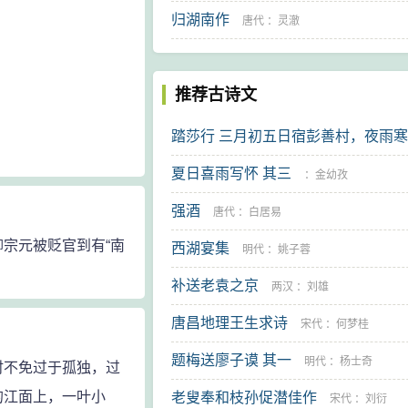
归湖南作
唐代
：
灵澈
推荐古诗文
踏莎行 三月初五日宿彭善村，夜雨
晓起雪积寸许，因赋
夏日喜雨写怀 其三
清代
：
樊增祥
：
金幼孜
强酒
唐代
：
白居易
宗元被贬官到有“南
西湖宴集
明代
：
姚子蓉
补送老袁之京
两汉
：
刘雄
唐昌地理王生求诗
宋代
：
何梦桂
题梅送廖子谟 其一
明代
：
杨士奇
不免过于孤独，过
的江面上，一叶小
老叟奉和枝孙促潜佳作
宋代
：
刘衍