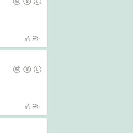
原
繁
拼
赞
(
)
原
繁
拼
赞
(
)