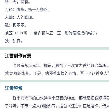
绝：无，没有。
万径：虚指，指千万条路。
人踪：人的脚印。
孤：孤零零。
蓑笠（suō lì）：蓑衣和斗笠 笠：用竹篾编成的帽子。
独：独自。
江雪创作背景
唐顺宗永贞元年，柳宗元参加了王叔文为首的政治革新运动
荒”之称的永州。于是，他怀着幽愤的心情，写下了这首令人
江雪鉴赏
柳宗元笔下的山水诗有个显著的特点，那就是把客观境界
于冷清，不带一点人间烟火气。这首《江雪》正是这样，诗