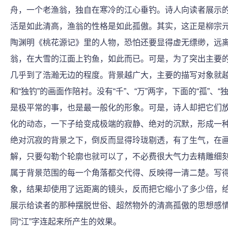
舟，一个老渔翁，独自在寒冷的江心垂钓。诗人向读者展示
活是如此清高，渔翁的性格是如此孤傲。其实，这正是柳宗
陶渊明《桃花源记》里的人物，恐怕还要显得虚无缥缈，远
翁，在大雪的江面上钓鱼，如此而已。可是，为了突出主要
几乎到了浩瀚无边的程度。背景越广大，主要的描写对象就越显
和“独钓”的画面作陪衬。没有“千”、“万”两字，下面的“孤
是极平常的事，也是最一般化的形象。可是，诗人却把它们放在“
化的动态，一下子给变成极端的寂静、绝对的沉默，形成一
绝对沉寂的背景之下，倒反而显得玲珑剔透，有了生气，在
解，只要勾勒个轮廓也就可以了，不必费很大气力去精雕细
属于背景范围的每一个角落都交代得、反映得一清二楚。写
象，结果却使用了远距离的镜头，反而把它缩小了多少倍，
展示给读者的那种摆脱世俗、超然物外的清高孤傲的思想感情
同“江”字连起来所产生的效果。