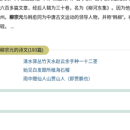
六百多篇文章，经后人辑为三十卷，名为《柳河东集》。因为他
州。
柳宗元
与韩愈同为中唐古文运动的领导人物，并称“韩柳”。
 ...
柳宗元的诗文(193篇)
清水驿丛竹天水赵云余手种一十二茎
始见白发题所植海石榴
雨中赠仙人山贾山人（即贾鹏也）