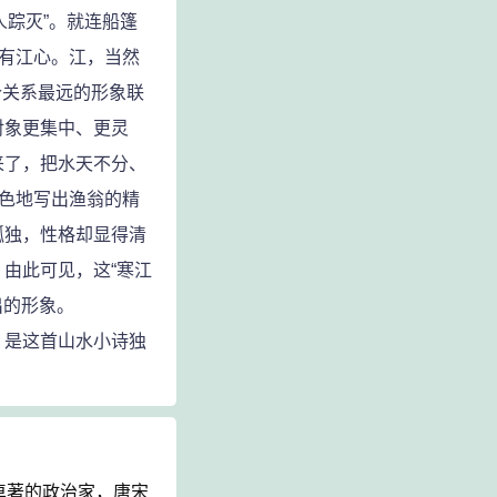
人踪灭”。就连船篷
只有江心。江，当然
个关系最远的形象联
对象更集中、更灵
来了，把水天不分、
声色地写出渔翁的精
孤独，性格却显得清
由此可见，这“寒江
出的形象。
是这首山水小诗独
卓著的政治家，唐宋