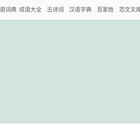
语词典
成语大全
古诗词
汉语字典
百家姓
范文文