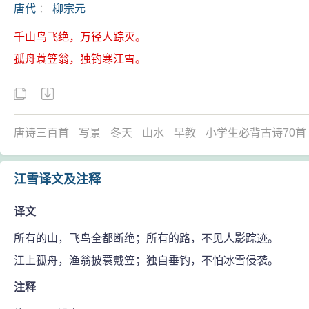
唐代
：
柳宗元
千山鸟飞绝，万径人踪灭。
孤舟蓑笠翁，独钓寒江雪。
唐诗三百首
写景
冬天
山水
早教
小学生必背古诗70首
江雪译文及注释
译文
所有的山，飞鸟全都断绝；所有的路，不见人影踪迹。
江上孤舟，渔翁披蓑戴笠；独自垂钓，不怕冰雪侵袭。
注释