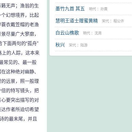
万籁无声；渔翁的生
墨竹九首 其五
明代
：
孙蕡
一个幻想境界，比起
慧明王道士赠蜜黄精
宋代
：
程公许
穿蓑衣戴笠帽的老渔
白云山樵歌
明代
：
沈周
背景尽量广大寥廓，
下面两句的“孤舟”
秋兴
宋代
：
陆游
，路上的人踪，这本来
把最常见的、最一般
摆在这种绝对幽静、
衬的远景，照一般理
少倍的特写镜头，把
有心要突出描写的对
表达作者所迫切希望
全诗的最末尾，并且