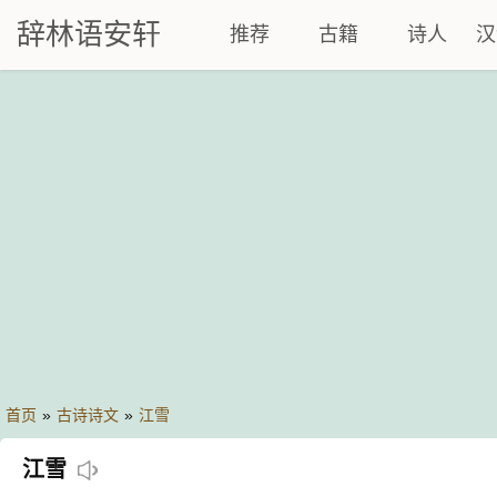
辞林语安轩
推荐
古籍
诗人
汉
首页
»
古诗诗文
»
江雪
江雪