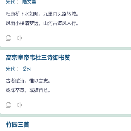
宋代
：
陆文圭
杜康桥下水如倾，九里罔头路转城。
风雨小楼清梦远，山河古道风人行。
高宗皇帝韦杜三诗御书赞
宋代
：
岳珂
古者赋诗，惟以言志。
或陈卒章，或摭首意。
竹园三首