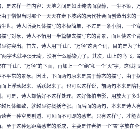
的，是这样一些内容：天地之间是如此纯洁而寂静，一尘不染，
元由于憎恨当时那个一天天在走下坡路的唐代社会而创造出来的
离尘世。诗人所要具体描写的本极简单，不过是一条小船，一个
的描写对象，诗人不惜用一半篇幅去描写它的背景，而且使这个
得突出。首先，诗人用“千山”、“万径”这两个词，目的是为了给
”、“独”两字也就平淡无奇，没有什么感染力了。其次，山上的鸟飞
千山”、“万径”的下面，再加上一个“绝”和一个“灭”字，这就
种不平常的景象。因此，下面两句原来是属于静态的描写，由于
画面上浮动起来、活跃起来了。也可以这样说，前两句本来是陪
刻。可是，诗人却恰好不这样处理。这好像拍电影，用放大了多
得越具体细致，就越显得概括夸张。而后面的两句，本来是诗人
给读者一种空灵剔透、可见而不可即的感觉。只有这样写，才能
。至于这种远距离感觉的形成，主要是作者把一个“雪”字放在