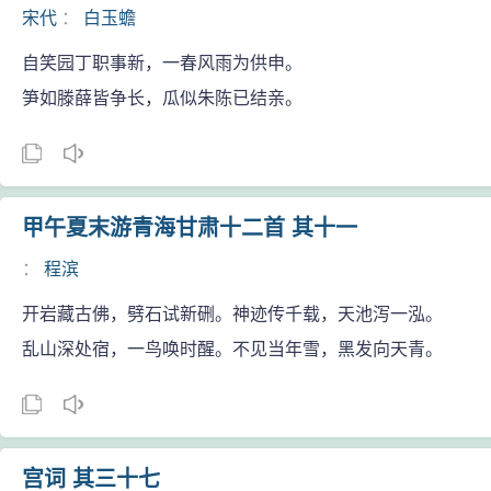
宋代
：
白玉蟾
自笑园丁职事新，一春风雨为供申。
笋如滕薛皆争长，瓜似朱陈已结亲。
甲午夏末游青海甘肃十二首 其十一
：
程滨
开岩藏古佛，劈石试新硎。神迹传千载，天池泻一泓。
乱山深处宿，一鸟唤时醒。不见当年雪，黑发向天青。
宫词 其三十七