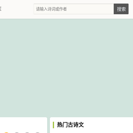
库
热门古诗文