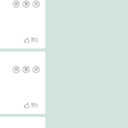
原
繁
拼
赞
(
)
原
繁
拼
赞
(
)