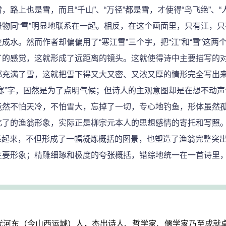
也是雪，而且“千山”、“万径”都是雪，才使得“鸟飞绝”、“
物同“雪”明显地联系在一起。相反，在这个画面里，只有江，
水。然而作者却偏偏用了“寒江雪”三个字，把“江”和“雪”这两
了的感觉，这就形成了远距离的镜头。这就使得诗中主要描写的
都充满了雪，这就把雪下得又大又密、又浓又厚的情形完全写出
寒”字，固然是为了点明气候；但诗人的主观意图却是在想不动
竟然不怕天冷，不怕雪大，忘掉了一切，专心地钓鱼，形体虽然
了的渔翁形象，实际正是柳宗元本人的思想感情的寄托和写照。
联系起来，不但形成了一幅凝炼概括的图景，也塑造了渔翁完整突
要形象；精雕细琢和极度的夸张概括，错综地统一在一首诗里，
，唐代河东（今山西运城）人，杰出诗人、哲学家、儒学家乃至成就