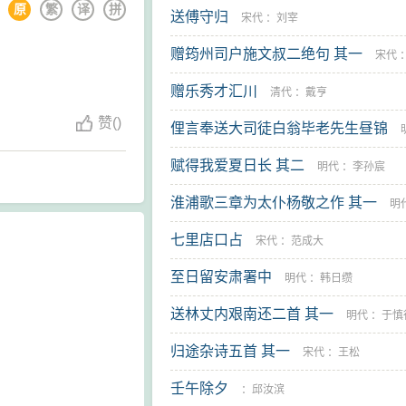
原
繁
译
拼
送傅守归
宋代
：
刘宰
赠筠州司户施文叔二绝句 其一
宋代
赠乐秀才汇川
圭
清代
：
戴亨
赞
(
)
俚言奉送大司徒白翁毕老先生昼锦
赋得我爱夏日长 其二
孙之獬
明代
：
李孙宸
淮浦歌三章为太仆杨敬之作 其一
明
七里店口占
贡
宋代
：
范成大
至日留安肃署中
明代
：
韩日缵
送林丈内艰南还二首 其一
明代
：
于慎
归途杂诗五首 其一
宋代
：
王松
壬午除夕
：
邱汝滨