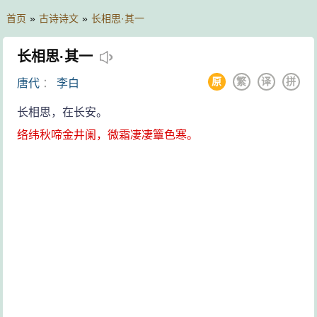
首页
»
古诗诗文
»
长相思·其一
长相思·其一
原
繁
译
拼
唐代
：
李白
长相思，在长安。
络纬秋啼金井阑，微霜凄凄簟色寒。