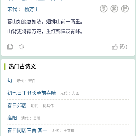
原
繁
拼
宋代
：
杨万里
暮山如淡复如浓，烟拂山前一两重。
山背更将霞万疋，生红锦障褁青峰。
赞
(
)
热门古诗文
句
宋代
：
宋白
初七日丁丑长至前喜晴
元代
：
方回
春日郊居
明代
：
何其伟
高阳
清代
：
吴藻
春日閒居三首 其一
明代
：
王立道