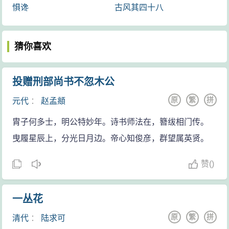
惧谗
古风其四十八
猜你喜欢
投赠刑部尚书不忽木公
原
繁
拼
元代
：
赵孟頫
胄子何多士，明公特妙年。诗书师法在，簪绂相门传。
曳履星辰上，分光日月边。帝心知俊彦，群望属英贤。
赞
(
)
一丛花
原
繁
拼
清代
：
陆求可