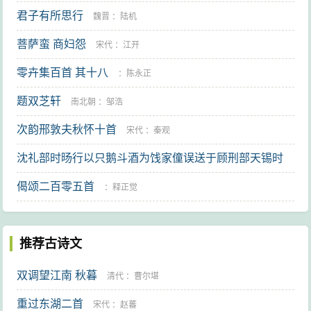
君子有所思行
魏晋
：
陆机
菩萨蛮 商妇怨
宋代
：
江开
零卉集百首 其十八
：
陈永正
题双芝轩
南北朝
：
邹浩
次韵邢敦夫秋怀十首
宋代
：
秦观
沈礼部时旸行以只鹅斗酒为饯家僮误送于顾刑部天锡时
晹去始知之戏作小诗奉寄
偈颂二百零五首
明代
：
李东阳
：
释正觉
推荐古诗文
双调望江南 秋暮
清代
：
曹尔堪
重过东湖二首
宋代
：
赵蕃