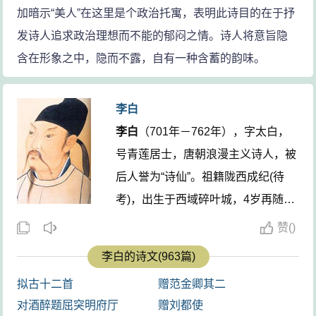
加暗示“美人”在这里是个政治托寓，表明此诗目的在于抒
发诗人追求政治理想而不能的郁闷之情。诗人将意旨隐
含在形象之中，隐而不露，自有一种含蓄的韵味。
李白
李白
（701年－762年），字太白，
号青莲居士，唐朝浪漫主义诗人，被
后人誉为“诗仙”。祖籍陇西成纪(待
考)，出生于西域碎叶城，4岁再随父
迁至剑南道绵州。
李白
存世诗文千余
赞
(
)
篇，有《李太白集》传世。762年病
李白的诗文(963篇)
逝，享年61岁。其墓在今安徽当涂，
拟古十二首
赠范金卿其二
四川江油、湖北安陆有纪念馆。 ...
对酒醉题屈突明府厅
赠刘都使