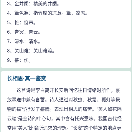
3、金井阑：精美的井阑。
4、簟色寒：指竹席的凉意。簟，凉席。
5、帷：窗帘。
6、青冥：青云。
7、渌水：清水。
8、关山难：关山难渡。
9、摧：伤。
长相思·其一鉴赏
这首诗是李白离开长安后回忆往日情绪时所作，豪
放飘逸中兼有含蓄。诗人通过对秋虫、秋霜、孤灯等景
物的描写抒发了感情。表现出相思的痛苦。“美人如花隔
云端”是全诗的中心句，其中含有托兴意味。我国古代经
常用“美人”比喻所追求的理想。“长安”这个特定的地点更