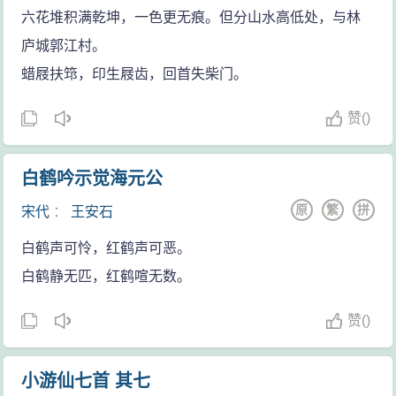
六花堆积满乾坤，一色更无痕。但分山水高低处，与林
庐城郭江村。
蜡屐扶筇，印生屐齿，回首失柴门。
赞
(
)
白鹤吟示觉海元公
原
繁
拼
宋代
：
王安石
白鹤声可怜，红鹤声可恶。
白鹤静无匹，红鹤喧无数。
赞
(
)
小游仙七首 其七