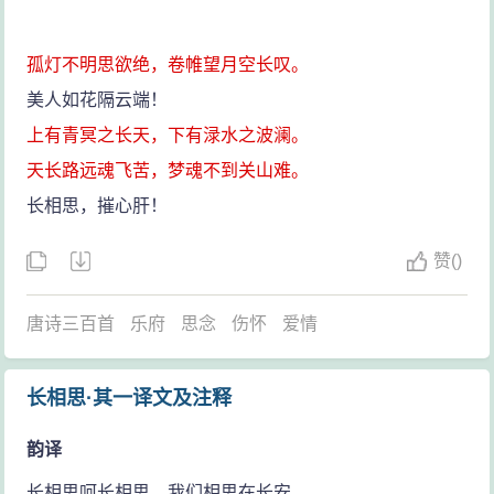
孤灯不明思欲绝，卷帷望月空长叹。
美人如花隔云端！
上有青冥之长天，下有渌水之波澜。
天长路远魂飞苦，梦魂不到关山难。
长相思，摧心肝！
赞
(
)
唐诗三百首
乐府
思念
伤怀
爱情
长相思·其一译文及注释
韵译
长相思呵长相思，我们相思在长安，