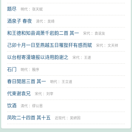
题尽
明代
：
张天赋
酒泉子 春夜
清代
：
吴绮
和王德和知县谒萧千岩韵二首 其一
宋代
：
袁说友
己卯十月一日至燕越五日罹狴犴有感而赋
宋代
：
文天祥
以台柑寄漫塘报以诗用韵谢之
宋代
：
王遂
石门
明代
：
殷序
春日閒居三首 其一
明代
：
王立道
代柬谢袁兄
宋代
：
刘宰
饮酒
清代
：
缪公恩
凤吹二十四首 其十五
近现代
：
吴妍因