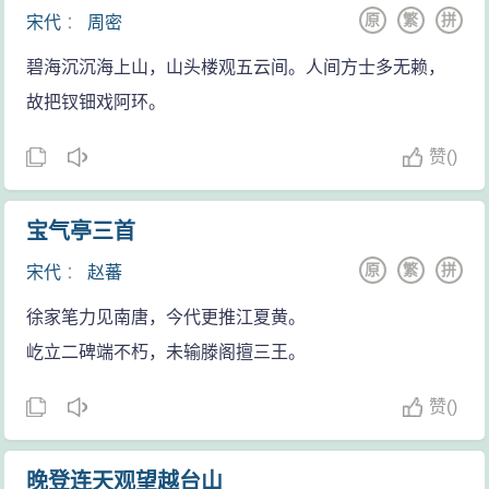
原
繁
拼
宋代
：
周密
碧海沉沉海上山，山头楼观五云间。人间方士多无赖，
故把钗钿戏阿环。
赞
(
)
宝气亭三首
原
繁
拼
宋代
：
赵蕃
徐家笔力见南唐，今代更推江夏黄。
屹立二碑端不朽，未输滕阁擅三王。
赞
(
)
晚登连天观望越台山