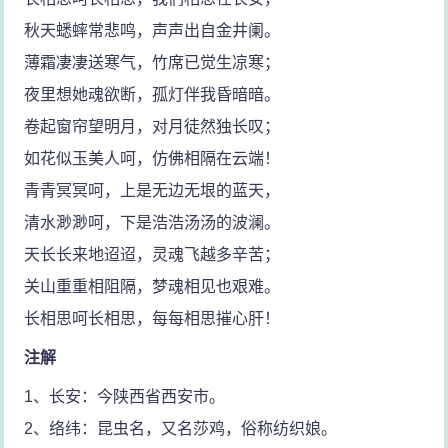
秋天蟋蟀常悲鸣，声声出自金井阑。
薄霜凄凄送寒气，竹席已觉生凉寒；
夜里想她魂欲断，孤灯伴我昏暗暗。
卷起窗帘望明月，对月徒然独长叹；
如花似玉美人呵，仿佛相隔在云端！
青青冥冥呵，上是无边无垠的蓝天，
清水渺渺呵，下是浩浩汤汤的波澜。
天长长来地迢迢，灵魂飞越多辛苦；
关山重重相阻隔，梦魂相见也艰难。
长相思呵长相思，每每相思摧心肝！
注解
1、长安：今陕西省西安市。
2、络纬：昆虫名，又名莎鸡，俗称纺织娘。