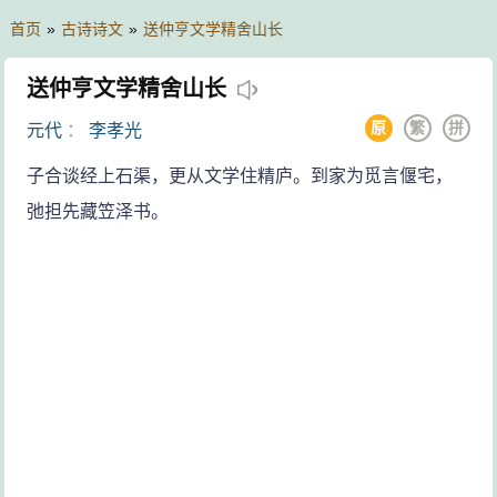
首页
»
古诗诗文
»
送仲亨文学精舍山长
送仲亨文学精舍山长
原
繁
拼
元代
：
李孝光
子合谈经上石渠，更从文学住精庐。到家为觅言偃宅，
弛担先藏笠泽书。