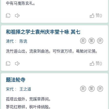
中有马嵬陈玄礼。
赞
(
)
和祖择之学士袁州庆丰堂十咏 其七
原
繁
拼
清代
：
陈诜
洗竹遥山出，流泉到曲池。可怜波万顷，黾勉对沦漪。
赞
(
)
题法轮寺
原
繁
拼
宋代
：
王之道
孤塔云烟外，荒蹊草莽间。
蓼花红糁碎，枫叶绛绡殷。