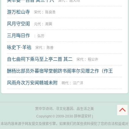
哭华姜一百首 其三十六
清代
：
屈大均
游万松山寺
宋代
：
陈良贵
风月守空闺
元代
：
周巽
三月晦日作
：
弘历
咏史下·羊祜
宋代
：
陈普
自七曲祠下乘马至上亭二首 其二
宋代
：
程公许
酬杨比部员外暮宿琴堂朝跻书阁率尔见赠之作（作王
维）
风雨舟次万安闻赣城未附
唐代
：
卢照邻
明代
：
汪广洋
赏中华诗词、寻文化基因、品生活之美
Copyright © 2009-2030
辞林语安轩
|
本站内容来源于网友提交及搜索引擎，如果我们的某些资料侵犯了您的合法权益或对