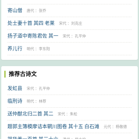
寄山僧
唐代
：
张乔
处士妻十首 其四 老莱
宋代
：
刘克庄
扬子道中寄陈君佐 其一
宋代
：
孔平仲
养儿行
明代
：
李东阳
推荐古诗文
发虹县
宋代
：
孔平仲
临刑诗
明代
：
林荐
送仲猷北归二首 其二
宋代
：
朱松
题郭主簿模摩诘本辋川图卷 其十五 白石滩
元代
：
杨敬德