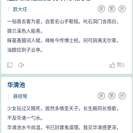
原
繁
拼
：
欧大任
一毡南去客为星，自爱名山手勒铭。叱石洞门含雨白，
撷兰溪色入船青。
綵毫蚤擅词人赋，绛帐今传博士经。何可鸱夷无尔辈，
浊醪应到子云亭。
赞
(
)
华清池
原
繁
拼
：
聂绀弩
少女玩过又赐死，居然多情圣天子。长生殿同长恨歌，
不及华清一勺水。
华清池水今尚温，书已封建鬼道理。我见华清感更深，