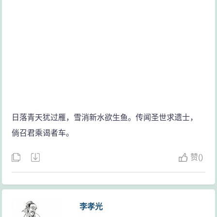
日落青天犹过雁，雪消新水欲生鱼。传闻圣世求遗士，
倘召君乘谒者车。
赞
(
)
李孝光