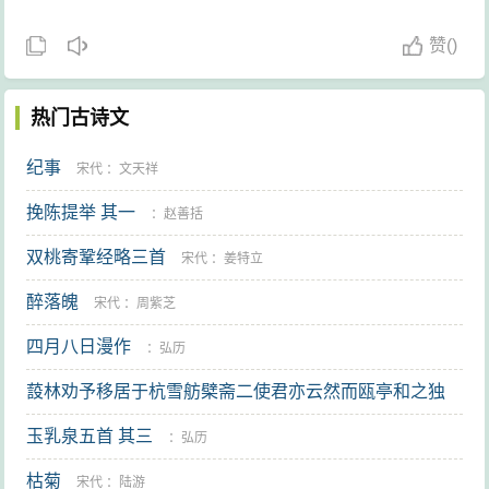
赞
(
)
热门古诗文
纪事
宋代
：
文天祥
挽陈提举 其一
：
赵善括
双桃寄鞏经略三首
宋代
：
姜特立
醉落魄
宋代
：
周紫芝
四月八日漫作
：
弘历
蔎林劝予移居于杭雪舫檗斋二使君亦云然而瓯亭和之独
堇浦有以知予之难于迁也
玉乳泉五首 其三
唐代
：
全祖望
：
弘历
枯菊
宋代
：
陆游