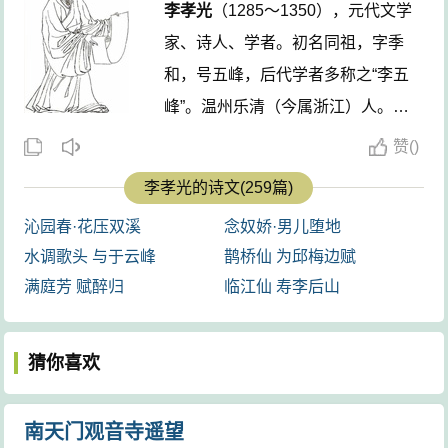
李孝光
（1285～1350），元代文学
家、诗人、学者。初名同祖，字季
和，号五峰，后代学者多称之“李五
峰”。温州乐清（今属浙江）人。少
年时博学，以文章负名当世。他作文
赞
(
)
取法古人，不趋时尚，与杨维桢并称
李孝光的诗文(259篇)
“杨李”。早年隐居在雁荡五峰山下，
沁园春·花压双溪
念奴娇·男儿堕地
四方之士，远来受学，名誉日广。至
水调歌头 与于云峰
鹊桥仙 为邱梅边赋
正七年（1347）应召为秘书监著作
满庭芳 赋醉归
临江仙 寿李后山
郎，至正八年擢升秘书监丞。至正十
年（1350）辞职南归，途中病逝通
猜你喜欢
州，享年66岁。著有《五峰集》20
卷。 ...
南天门观音寺遥望