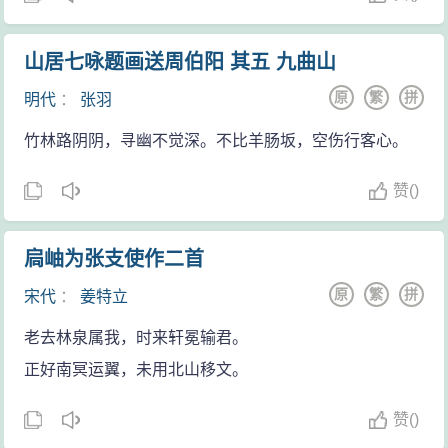
山居七咏题画送周伯阳 其五 九曲山
原
繁
拼
明代
：
张羽
竹林路阴阴，寻幽不觉深。不比羊肠坂，空伤行客心。
赞
(
)
扃岫为张支使作二首
原
繁
拼
宋代
：
姜特立
老去林泉属我，时来轩冕输君。
正好南冥运翼，未用北山移文。
赞
(
)