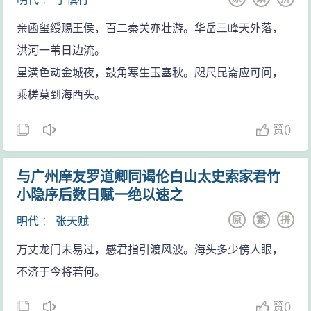
亲函玺绶赐王侯，百二秦关亦壮游。华岳三峰天外落，
洪河一苇日边流。
星潢色动金城夜，鼓角寒生玉塞秋。咫尺昆崙应可问，
乘槎莫到海西头。
赞
(
)
与广州庠友罗道卿同谒伦白山太史索家君竹
小隐序后数日赋一绝以速之
原
繁
拼
明代
：
张天赋
万丈龙门未易过，感君指引渡风波。海头多少傍人眼，
不济于今将若何。
赞
(
)