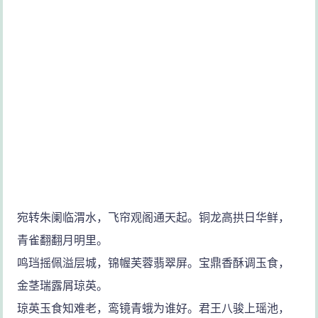
宛转朱阑临渭水，飞帘观阁通天起。铜龙高拱日华鲜，
青雀翻翻月明里。
鸣珰摇佩溢层城，锦幄芙蓉翡翠屏。宝鼎香酥调玉食，
金茎瑞露屑琼英。
琼英玉食知难老，鸾镜青蛾为谁好。君王八骏上瑶池，