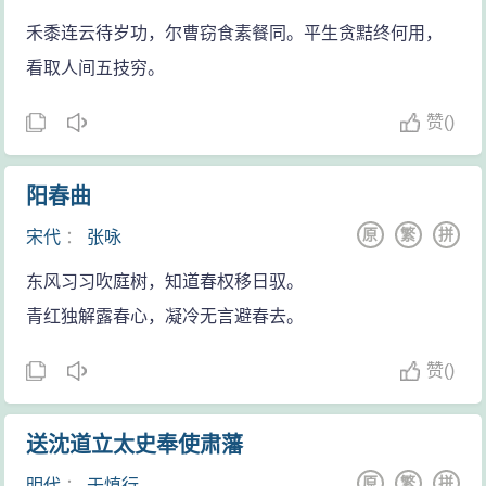
禾黍连云待岁功，尔曹窃食素餐同。平生贪黠终何用，
看取人间五技穷。
赞
(
)
阳春曲
原
繁
拼
宋代
：
张咏
东风习习吹庭树，知道春权移日驭。
青红独解露春心，凝冷无言避春去。
赞
(
)
送沈道立太史奉使肃藩
原
繁
拼
明代
：
于慎行