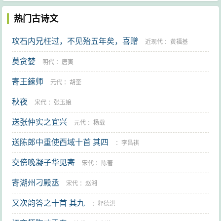
热门古诗文
攻石内兄枉过，不见殆五年矣，喜赠
近现代
：
黄福基
莫贪婪
明代
：
唐寅
寄王鍊师
元代
：
胡奎
秋夜
宋代
：
张玉娘
送张仲实之宜兴
元代
：
杨载
送陈郎中重使西域十首 其四
：
李昌祺
交傍晚凝子华见寄
宋代
：
陈著
寄湖州刁殿丞
宋代
：
赵湘
又次韵答之十首 其九
：
释德洪