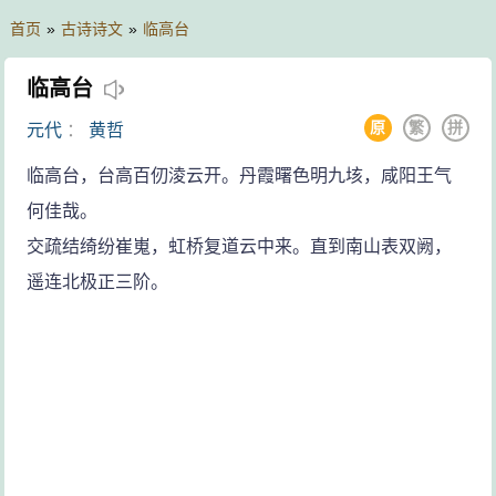
首页
»
古诗诗文
»
临高台
临高台
原
繁
拼
元代
：
黄哲
临高台，台高百仞淩云开。丹霞曙色明九垓，咸阳王气
何佳哉。
交疏结绮纷崔嵬，虹桥复道云中来。直到南山表双阙，
遥连北极正三阶。