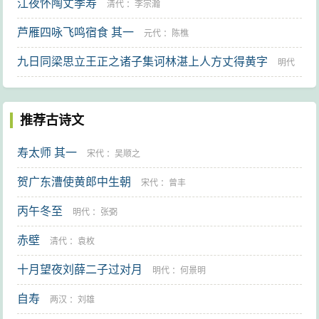
江夜怀陶丈季寿
清代
：
李宗瀚
芦雁四咏飞鸣宿食 其一
元代
：
陈樵
九日同梁思立王正之诸子集诃林湛上人方丈得黄字
明代
：
邓时雨
推荐古诗文
寿太师 其一
宋代
：
吴顺之
贺广东漕使黄郎中生朝
宋代
：
曾丰
丙午冬至
明代
：
张弼
赤壁
清代
：
袁枚
十月望夜刘薛二子过对月
明代
：
何景明
自寿
两汉
：
刘雄