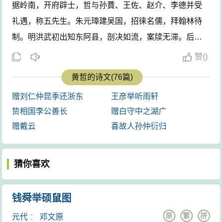
据岭南，开府辟士，哲与孙蕡、王佐、赵介、李德并受
礼遇，称五先生。朱元璋建吴国，招徕名儒，拜翰林待
制。明洪武初出知东阿县，剖决如流，案牍无滞。后判
东平，以诖误得罪，得释归。后仍追治，被杀。尝构轩
赞
(
)
名听雪蓬，学者称雪蓬先生。工诗，有《雪蓬集》。 ...
黄哲的诗文(76篇)
赠刘仁仲昆季还浙东
王彦举听雨轩
贽相国李公善长
赠白守中之湖广
赠戴云
喜故人孙仲衍归
猜你喜欢
钱舜举硕鼠图
原
繁
拼
元代
：
邓文原