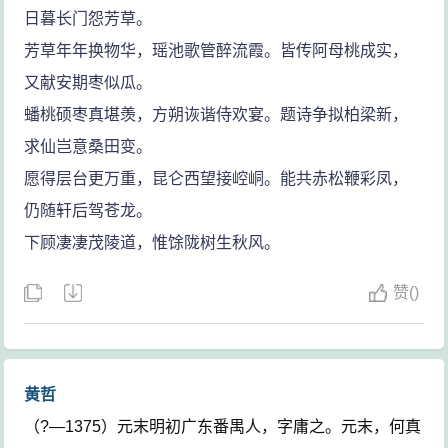
日暮长门怨芳草。
芳草年年换物华，瑶池歌管醉流霞。皆传阿母桃成实，
又献安期枣似瓜。
蟠桃硕枣真堪羡，方朔诙谐侍欢宴。题诗争拟柏梁新，
求仙岂意桑田变。
愿得层台更万重，昆仑西望接崆峒。能共赤松鞭彩凤，
仍随轩后驾苍龙。
下顾凄凄茂陵道，惟馀陇树生秋风。
赞
(
)
黄哲
（?—1375）元末明初广东番禺人，字庸之。元末，何真