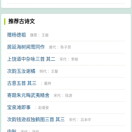
推荐古诗文
赠杨德祖
魏晋
：
王粲
居延海树闻莺同作
唐代
：
陈子昂
上饶道中杂咏三首 其二
宋代
：
李纲
次韵玉汝谢橘
明代
：
王鏊
古意五首 其三
：
戴梓
寄题朱元晦武夷精舍
宋代
：
陆游
宝泉滩即事
：
赵瑗妾
次韵钱逊叔独鹤图三首 其三
宋代
：
吕本中
中秋