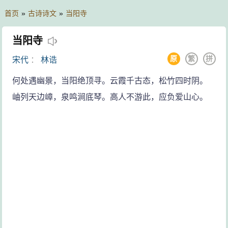
首页
»
古诗诗文
»
当阳寺
当阳寺
原
繁
拼
宋代
：
林诰
何处遇幽景，当阳绝顶寻。云霞千古态，松竹四时阴。
岫列天边嶂，泉鸣涧底琴。高人不游此，应负爱山心。