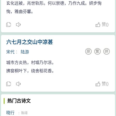
玄化远被，兆世轨形。何以崇德，乃作九成。妍步恂
恂，雅曲芬馨。
赞
(
)
六七月之交山中凉甚
原
繁
拼
宋代
：
陆游
城市方炎热，村墟乃尔凉。
拂窗桐叶下，绕舍稻花香。
赞
(
)
热门古诗文
晓行
：
陈翊