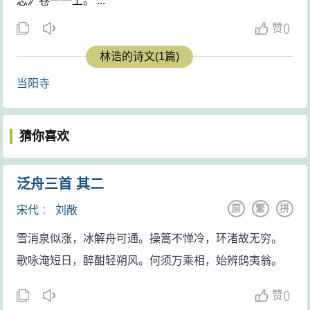
志》卷一一上。 ...
赞
(
)
林诰的诗文(1篇)
当阳寺
猜你喜欢
泛舟三首 其二
原
繁
拼
宋代
：
刘敞
雪消泉似涨，冰解舟可通。操篙不惮冷，环渚故无穷。
歌咏淹短日，醉酣轻朔风。何须万乘相，始辨鸱夷翁。
赞
(
)