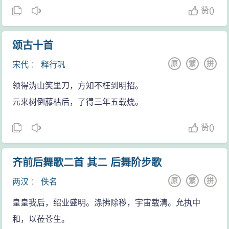
赞
(
)
颂古十首
原
繁
拼
宋代
：
释行巩
领得沩山笑里刀，方知不枉到明招。
元来树倒藤枯后，了得三年五载烧。
赞
(
)
齐前后舞歌二首 其二 后舞阶步歌
原
繁
拼
两汉
：
佚名
皇皇我后，绍业盛明。涤拂除秽，宇宙载清。允执中
和，以莅苍生。