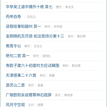
华亭吴江道中偶作十绝 其七
唐代
：
朱长文
丙申自寿
：
石任之
送程给事知越州 其一
宋代
：
毕仲连
金刚随机无尽颂·如法受持分第十三
宋代
：
释印肃
寄周令公
明代
：
王夫之
绝句二首 其一
宋代
：
吴则礼
寿欧子建六十初度时方应试棘围
明代
：
韩日缵
天津感事二十六首
宋代
：
邵雍
游灵山二首
宋代
：
袁燮
广陵欧阳永叔赠寒林石砚屏
宋代
：
梅尧臣
风月守空闺
元代
：
周巽