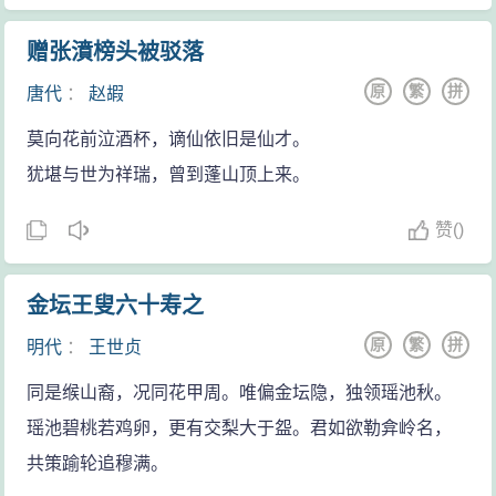
赠张濆榜头被驳落
原
繁
拼
唐代
：
赵嘏
莫向花前泣酒杯，谪仙依旧是仙才。
犹堪与世为祥瑞，曾到蓬山顶上来。
赞
(
)
金坛王叟六十寿之
原
繁
拼
明代
：
王世贞
同是缑山裔，况同花甲周。唯偏金坛隐，独领瑶池秋。
瑶池碧桃若鸡卵，更有交梨大于盌。君如欲勒弇岭名，
共策踰轮追穆满。