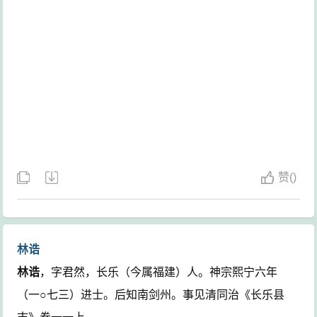
赞
(
)
林诰
林诰
，字君然，长乐（今属福建）人。神宗熙宁六年
（一○七三）进士。后知南剑州。事见清同治《长乐县