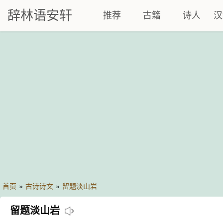
辞林语安轩
推荐
古籍
诗人
汉
首页
»
古诗诗文
»
留题淡山岩
留题淡山岩