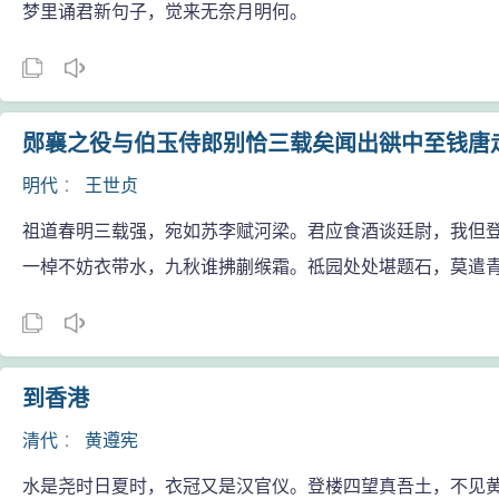
梦里诵君新句子，觉来无奈月明何。
郧襄之役与伯玉侍郎别恰三载矣闻出谼中至钱唐
明代
：
王世贞
祖道春明三载强，宛如苏李赋河梁。君应食酒谈廷尉，我但
一棹不妨衣带水，九秋谁拂蒯缑霜。祗园处处堪题石，莫遣
到香港
清代
：
黄遵宪
水是尧时日夏时，衣冠又是汉官仪。登楼四望真吾土，不见