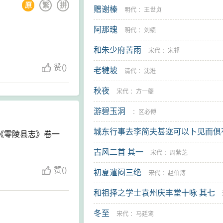
原
繁
拼
赠谢榛
明代
：
王世贞
阿那瑰
明代
：
刘绩
和朱少府苦雨
宋代
：
宋祁
赞
(
)
老犍坡
清代
：
沈溎
秋夜
宋代
：
方一夔
游碧玉洞
：
区必傅
城东行事去李简夫甚迩可以卜见而俱
《零陵县志》卷一
返之禁因戏为歌驰寄
古风二首 其一
宋代
：
彭汝砺
宋代
：
周紫芝
赞
(
)
初夏遣闷三绝
宋代
：
赵伯溥
和祖择之学士袁州庆丰堂十咏 其七
冬至
：
陈诜
宋代
：
马廷鸾