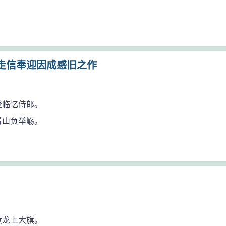
走信奉迎因成感旧之作
登临忆侍郎。
青山负举觞。
黄龙上大旗。