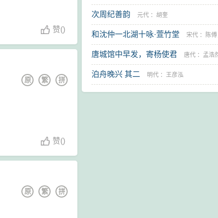
解 其二
次周纪善韵
清代
：
樊增祥
元代
：
胡奎
赞
(
)
和沈仲一北湖十咏·萱竹堂
宋代
：
陈傅
唐城馆中早发，寄杨使君
唐代
：
孟浩
泊舟晚兴 其二
明代
：
王彦泓
原
繁
拼
赞
(
)
原
繁
拼