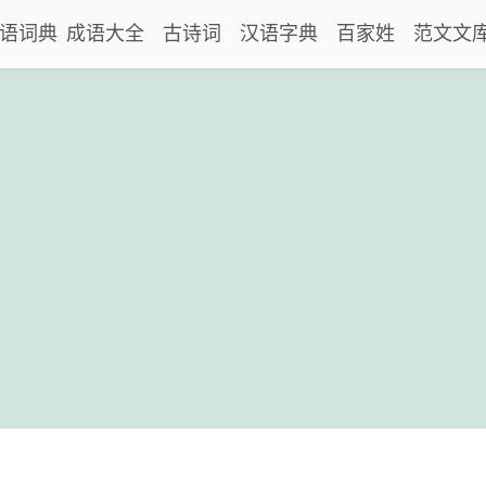
语词典
成语大全
古诗词
汉语字典
百家姓
范文文