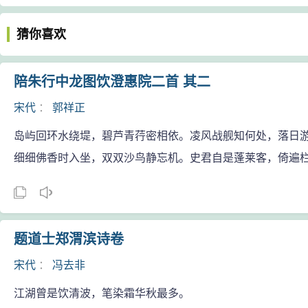
猜你喜欢
陪朱行中龙图饮澄惠院二首 其二
宋代
：
郭祥正
岛屿回环水绕堤，碧芦青荇密相依。凌风战舰知何处，落日
细细佛香时入坐，双双沙鸟静忘机。史君自是蓬莱客，倚遍
题道士郑渭滨诗卷
宋代
：
冯去非
江湖曾是饮清波，笔染霜华秋最多。