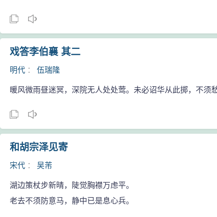
戏答李伯襄 其二
明代
：
伍瑞隆
暖风微雨昼迷冥，深院无人处处莺。未必诏华从此掷，不须
和胡宗泽见寄
宋代
：
吴芾
湖边策杖步新晴，陡觉胸襟万虑平。
老去不须防意马，静中已是息心兵。