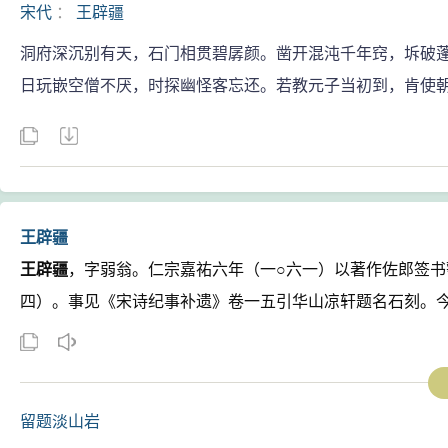
宋代
：
王辟疆
洞府深沉别有天，石门相贯碧孱颜。凿开混沌千年窍，坼破
日玩嵌空僧不厌，时探幽怪客忘还。若教元子当初到，肯使
王辟疆
王辟疆
，字弱翁。仁宗嘉祐六年（一○六一）以著作佐郎签书
四）。事见《宋诗纪事补遗》卷一五引华山凉轩题名石刻。今录诗
留题淡山岩