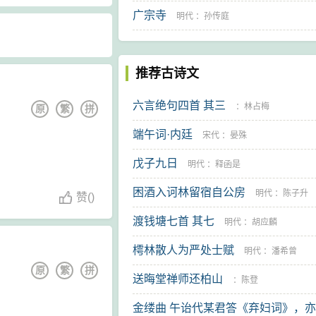
广宗寺
明代
：
孙传庭
推荐古诗文
六言绝句四首 其三
：
林占梅
原
繁
拼
端午词·内廷
宋代
：
晏殊
戊子九日
明代
：
释函是
困酒入诃林留宿自公房
明代
：
陈子升
赞
(
)
渡钱塘七首 其七
明代
：
胡应麟
樗林散人为严处士赋
明代
：
潘希曾
原
繁
拼
送晦堂禅师还柏山
：
陈登
金缕曲 午诒代某君答《弃妇词》，