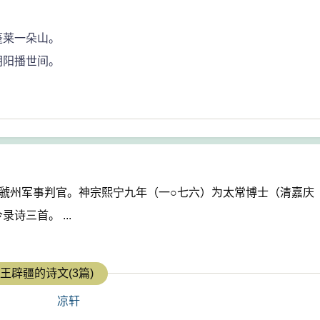
蓬莱一朵山。
朝阳播世间。
虢州军事判官。神宗熙宁九年（一○七六）为太常博士（清嘉庆
三首。 ...
王辟疆的诗文(3篇)
凉轩