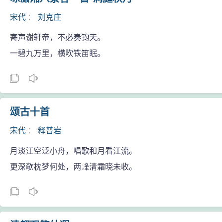
宋代
：
刘克庄
寄声谢轩帝，不必奏钧天。
一碧九万里，横吹铁笛眠。
颂古十首
宋代
：
释普岩
月淡江空泛小舟，唱歌和月看江流。
更深欹枕梦何处，两峰清霜晓未收。