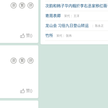
原
繁
拼
次韵和韩子华内翰於李右丞家移红薇
学士
寄周表卿
宋代
：
梅尧臣
宋代
：
王洋
龙山会 习俗九日登山转运
：
陈永正
赞
(
)
竹所
宋代
：
张炜
原
繁
拼
赞
(
)