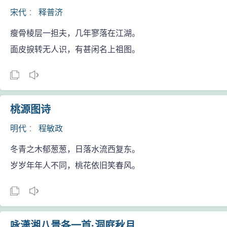
宋代
：
释普济
瘦骨棱层一担夫，几年寥落在江湖。
面皮捩转无人识，有甚闲名上祖图。
桃源图诗
明代
：
程敏政
冬青之木郁葱葱，日落水流西复东。
岁岁年年人不同，桃花依旧笑春风。
咏潇湘八景各一首·洞庭秋月