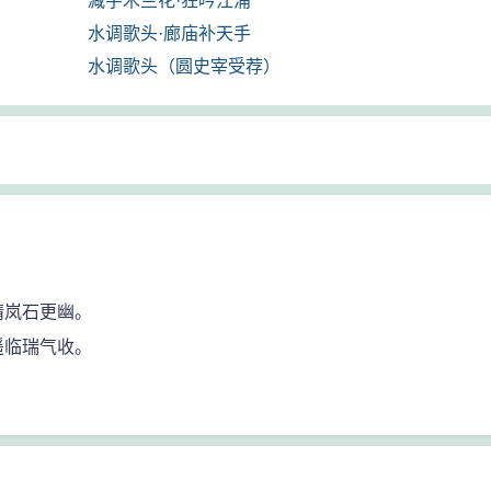
减字木兰花·狂吟江浦
水调歌头·廊庙补天手
水调歌头（圆史宰受荐）
晴岚石更幽。
遥临瑞气收。