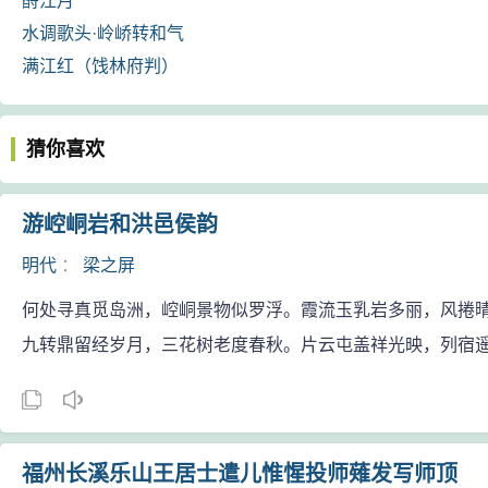
酹江月
水调歌头·岭峤转和气
满江红（饯林府判）
猜你喜欢
游崆峒岩和洪邑侯韵
明代
：
梁之屏
何处寻真觅岛洲，崆峒景物似罗浮。霞流玉乳岩多丽，风捲
九转鼎留经岁月，三花树老度春秋。片云屯盖祥光映，列宿
福州长溪乐山王居士遣儿惟惺投师薙发写师顶