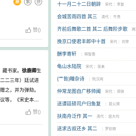
原
繁
拼
十一月二十二日朝辞
宋代
：
李复
会城苦雨四首 其三
清代
：
牛焘
齐前后舞歌二首 其二 后舞阶步歌
赞
(
)
两
挽京口使君丰郎中十首
佚名
宋代
：
刘宰
酬李寄轩
：
释智愚
龟山水陆院
宋代
：
张耒
、藏书家。
徐鹿卿
生
{艹咎}疃杂诗
：
阮汉闻
二二三年）廷试进
赠之，并为弹劾。
仲常龙图自广移帅闽
宋代
：
郑侠
议等，《宋史本
送谭廷硕司户归鱼复
：
晁公溯
赞
(
)
扶南舟泛作 其一
清代
：
屈大均
送求古叔还乡 其二
：
罗钦顺