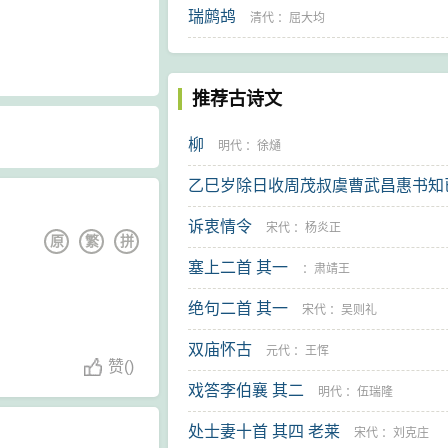
瑞鹧鸪
清代
：
屈大均
推荐古诗文
柳
明代
：
徐熥
乙巳岁除日收周茂叔虞曹武昌惠书知
官零陵丙午正月内成十诗奉寄 其二
诉衷情令
宋代
：
杨炎正
原
繁
拼
塞上二首 其一
：
蒲宗孟
：
肃靖王
绝句二首 其一
宋代
：
吴则礼
双庙怀古
元代
：
王恽
赞
(
)
戏答李伯襄 其二
明代
：
伍瑞隆
处士妻十首 其四 老莱
宋代
：
刘克庄