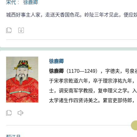
宋代
：
徐鹿卿
城西好事主人家，走送天香国色花。岭阯三年才见此，便应
徐鹿卿
徐鹿卿
（1170—1249），字德夫，
于宋孝宗乾道六年，卒于理宗淳祐九年，
士，调安南军学教授，复申理义之学。入
太学诸生作四贤诗美之。累官吏部侍郎，
传》传于世。 ...