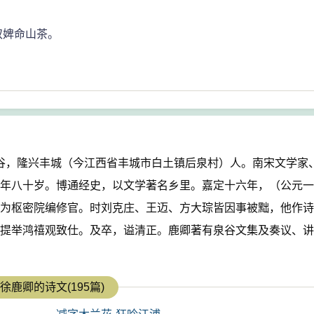
奴婢命山茶。
号泉谷，隆兴丰城（今江西省丰城市白土镇后泉村）人。南宋文学家
年八十岁。博通经史，以文学著名乡里。嘉定十六年，（公元一
为枢密院编修官。时刘克庄、王迈、方大琮皆因事被黜，他作诗
提举鸿禧观致仕。及卒，谥清正。鹿卿著有泉谷文集及奏议、讲
徐鹿卿的诗文(195篇)